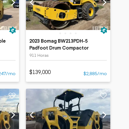
ble
2023 Bomag BW213PDH-5
Padfoot Drum Compactor
911 Horas
$139,000
247/mo
$2,885/mo