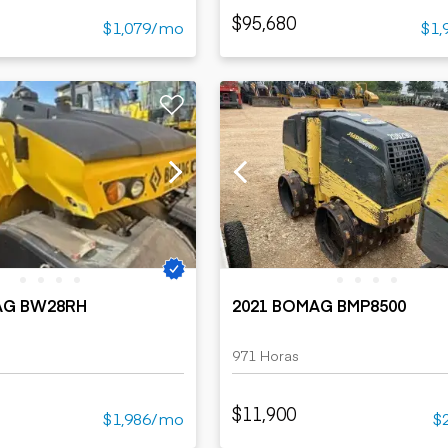
$95,680
$1,079/mo
$1,
AG BW28RH
2021 BOMAG BMP8500
971 Horas
$11,900
$1,986/mo
$