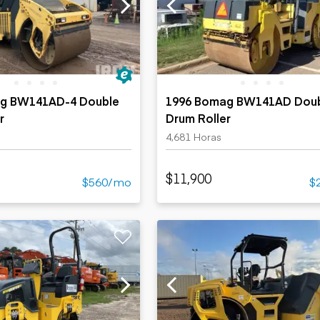
Cargadoras
Camiones con
compactas sobre
Trailers
remolque cisterna
orugas
Remolques
Excavadoras
volcados
Motoniveladoras
Remolques de
Minicargadoras
plataforma
Omitir cargadores
g BW141AD-4 Double
1996 Bomag BW141AD Dou
Remolques de
Raspadores
r
Drum Roller
troncos
Cargadoras de
4,681 Horas
ruedas
$11,900
$560/mo
$