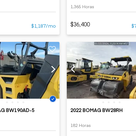
1,365 Horas
$36,400
$1,187/mo
$
AG BW190AD-5
2022 BOMAG BW28RH
182 Horas