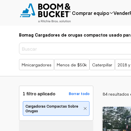
Comprar equipo
Vender
Bomag Cargadores de orugas compactos usado para
Popular
Marca popular
Precio reducido
Bobcat
Agregado
Case
recientemente
Caterpillar
Búsquedas populares
Minicargadores
Menos de $50k
Caterpillar
2018 y
Menos de $50k
Chevrolet
Próximamente
Ford
Freightliner
Genie
GMC
1 filtro aplicado
84 resultados
Borrar todo
International
JLG
Aplicación
Cargadoras Compactas Sobre
John Deere
Agricultura
Orugas
Peterbilt
Áridos y cantera
Terex
Construcción
Silvicultura