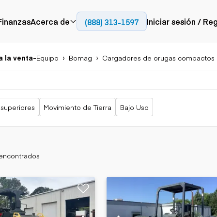
Finanzas
Acerca de
Iniciar sesión / Re
(888) 313-1597
Prensa
Empresa
 la venta
-
Equipo
Bomag
Cargadores de orugas compactos
Aérea
Pavimentación
Camiones
Recursos
Camiones con
Fresadoras en frío
Camiones
Blog
plataforma
Compactadores
articulados
Grúas
Adoquines
Camiones con
 superiores
Movimiento de Tierra
Bajo Uso
Carretillas
Recuperadores de
plataforma
elevadoras
carreteras
Camiones
Ascensores
volquetes
Manipuladores
Camiones de
telescópicos
transporte
 encontrados
Camiones fuera de
carretera
Movimiento de
Generación de
Camiones de
tierra
energía
servicio
Retroexcavadoras
Generadores
Camiones
Topadoras
especiales