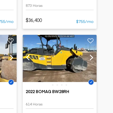
873 Horas
$36,400
755/mo
$755/mo
2022 BOMAG BW28RH
614 Horas