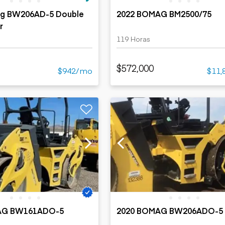
g BW206AD-5 Double
2022 BOMAG BM2500/75
r
119 Horas
$572,000
$942/mo
$11,
AG BW161ADO-5
2020 BOMAG BW206ADO-5