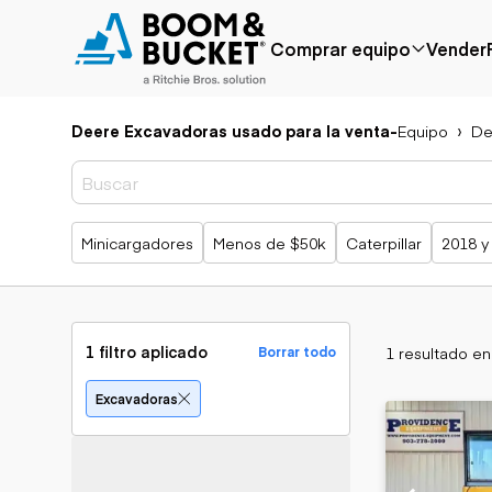
Comprar equipo
Vender
Deere Excavadoras usado para la venta
-
Equipo
De
Popular
Marca popular
Precio reducido
Bobcat
Agregado
Case
recientemente
Caterpillar
Búsquedas populares
Minicargadores
Menos de $50k
Caterpillar
2018 y
Menos de $50k
Chevrolet
Próximamente
Ford
Freightliner
Genie
GMC
1 filtro aplicado
1 resultado e
Borrar todo
International
JLG
Aplicación
Excavadoras
John Deere
Agricultura
Peterbilt
Áridos y cantera
Terex
Construcción
Silvicultura