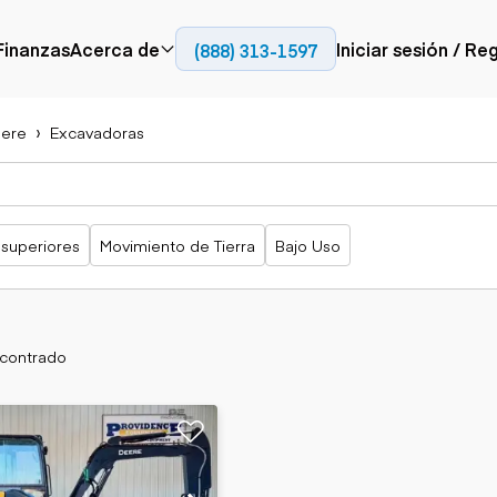
Finanzas
Acerca de
Iniciar sesión / Re
(888) 313-1597
Prensa
Empresa
ere
Excavadoras
Aérea
Pavimentación
Camiones
Recursos
Camiones con
Fresadoras en frío
Camiones
Blog
plataforma
Compactadores
articulados
Grúas
Adoquines
Camiones con
 superiores
Movimiento de Tierra
Bajo Uso
Carretillas
Recuperadores de
plataforma
elevadoras
carreteras
Camiones
Ascensores
volquetes
Manipuladores
Camiones de
telescópicos
transporte
ncontrado
Camiones fuera de
carretera
Movimiento de
Generación de
Camiones de
tierra
energía
servicio
Retroexcavadoras
Generadores
Camiones
Topadoras
especiales