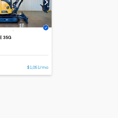
Cargadoras
Camiones con
compactas sobre
Trailers
remolque cisterna
orugas
Remolques
Excavadoras
volcados
Motoniveladoras
Remolques de
Minicargadoras
plataforma
Omitir cargadores
E 35G
Remolques de
Raspadores
troncos
Cargadoras de
ruedas
$1,051/mo