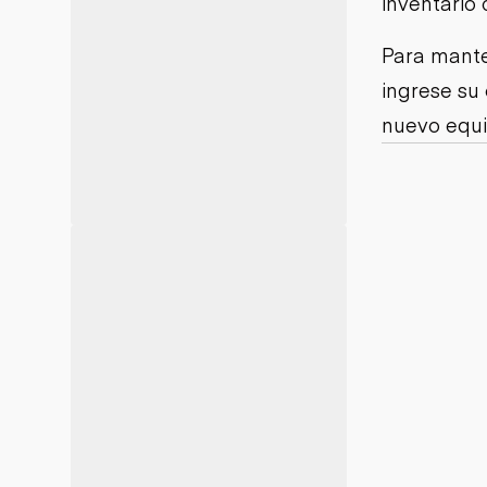
inventario 
Minería
Petróleo y gas
Para mante
ingrese su
nuevo equi