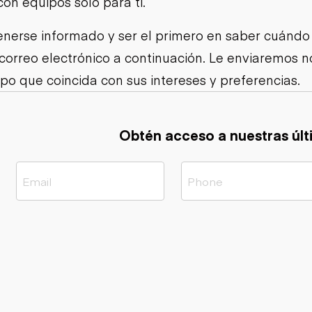
con equipos solo para ti.
Cargadoras
Camiones con
compactas sobre
Trailers
remolque cisterna
orugas
nerse informado y ser el primero en saber cuándo
Remolques
Excavadoras
volcados
 correo electrónico a continuación. Le enviaremos
Motoniveladoras
Remolques de
Minicargadoras
po que coincida con sus intereses y preferencias.
plataforma
Omitir cargadores
Remolques de
Raspadores
troncos
Cargadoras de
Obtén acceso a nuestras últ
ruedas