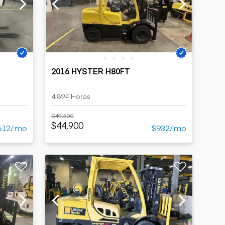
2016 HYSTER H80FT
4,894 Horas
$49,500
$44,900
612/mo
$932/mo