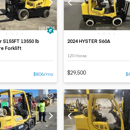
Cargadoras
Camiones con
compactas sobre
Trailers
remolque cisterna
orugas
Remolques
Excavadoras
volcados
Motoniveladoras
Remolques de
Minicargadoras
plataforma
Omitir cargadores
r S155FT 13550 lb
2024 HYSTER S60A
Remolques de
Raspadores
e Forklift
troncos
Cargadoras de
120 Horas
ruedas
$29,500
$806/mo
$