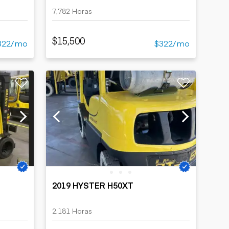
7,782 Horas
$15,500
322/mo
$322/mo
2019 HYSTER H50XT
2,181 Horas