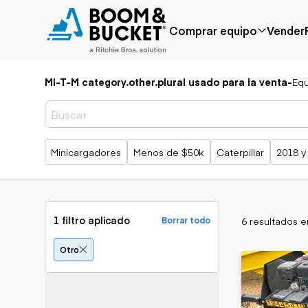
Comprar equipo
Vender
Mi-T-M category.other.plural usado para la venta
-
Equ
Popular
Marca popular
Precio reducido
Bobcat
Agregado
Case
recientemente
Caterpillar
Búsquedas populares
Minicargadores
Menos de $50k
Caterpillar
2018 y
Menos de $50k
Chevrolet
Próximamente
Ford
Freightliner
Genie
GMC
1 filtro aplicado
6 resultados 
Borrar todo
International
JLG
Aplicación
Otro
John Deere
Agricultura
Peterbilt
Áridos y cantera
Terex
Construcción
Silvicultura