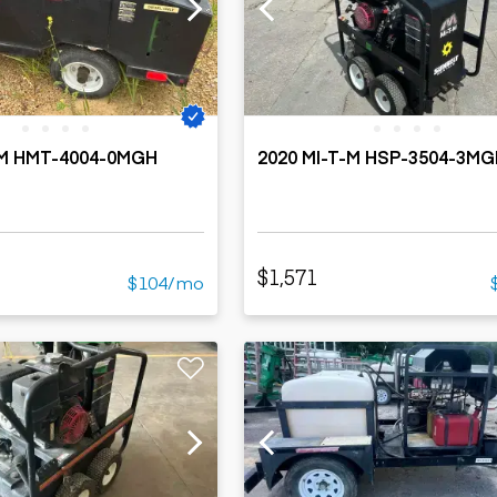
Cargadoras
Camiones con
compactas sobre
Trailers
remolque cisterna
orugas
Remolques
Excavadoras
volcados
Motoniveladoras
Remolques de
Minicargadoras
plataforma
Omitir cargadores
-M HMT-4004-0MGH
2020 MI-T-M HSP-3504-3M
Remolques de
Raspadores
troncos
Cargadoras de
ruedas
$1,571
$104/mo