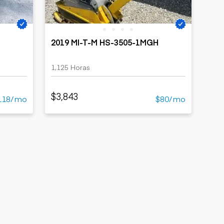
H
2019 MI-T-M HS-3505-1MGH
1,125 Horas
$3,843
118/mo
$80/mo