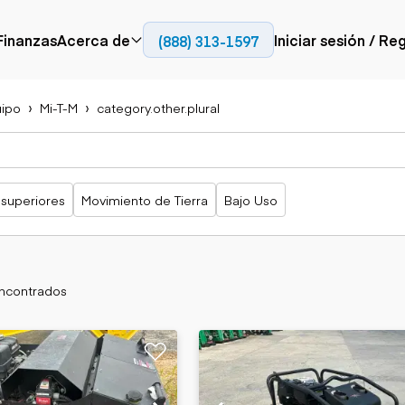
Finanzas
Acerca de
Iniciar sesión / Re
(888) 313-1597
Prensa
Empresa
ipo
Mi-T-M
category.other.plural
Aérea
Pavimentación
Camiones
Recursos
Camiones con
Fresadoras en frío
Camiones
Blog
plataforma
Compactadores
articulados
Grúas
Adoquines
Camiones con
 superiores
Movimiento de Tierra
Bajo Uso
Carretillas
Recuperadores de
plataforma
elevadoras
carreteras
Camiones
Ascensores
volquetes
Manipuladores
Camiones de
telescópicos
transporte
encontrados
Camiones fuera de
carretera
Movimiento de
Generación de
Camiones de
tierra
energía
servicio
Retroexcavadoras
Generadores
Camiones
Topadoras
especiales