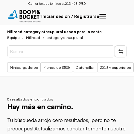
Call or text us toll free at:
213-463-5980
Iniciar sesión / Registrarse
Millroad category.other.plural usado para la venta
-
Equipo
Millroad
category.other.plural
Búsquedas populares
Minicargadores
Menos de $50k
Caterpillar
2018 y superiores
0 resultados encontrados
Hay más en camino.
Tu búsqueda arrojó cero resultados, ¡pero no te
preocupes! Actualizamos constantemente nuestro