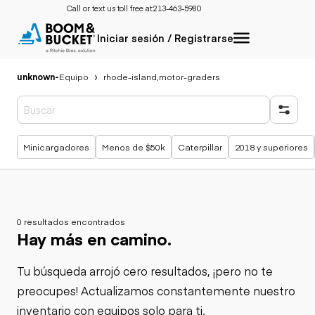
Call or text us toll free at:
213-463-5980
Iniciar sesión / Registrarse
unknown
-
Equipo
rhode-island,motor-graders
Búsquedas populares
Minicargadores
Menos de $50k
Caterpillar
2018 y superiores
0 resultados encontrados
Hay más en camino.
Tu búsqueda arrojó cero resultados, ¡pero no te
preocupes! Actualizamos constantemente nuestro
inventario con equipos solo para ti.