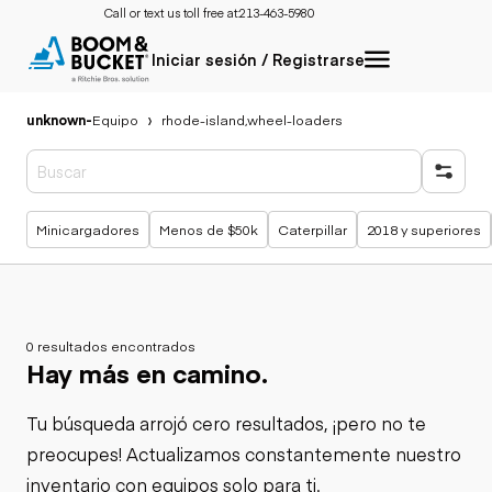
Call or text us toll free at:
213-463-5980
Iniciar sesión / Registrarse
unknown
-
Equipo
rhode-island,wheel-loaders
Búsquedas populares
Minicargadores
Menos de $50k
Caterpillar
2018 y superiores
0 resultados encontrados
Hay más en camino.
Tu búsqueda arrojó cero resultados, ¡pero no te
preocupes! Actualizamos constantemente nuestro
inventario con equipos solo para ti.