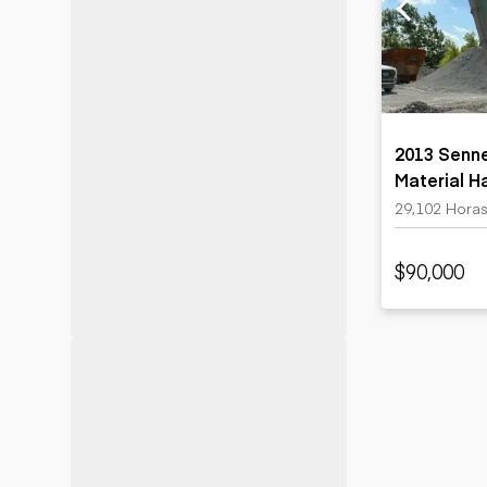
Minería
Petróleo y gas
2013 Senn
Material H
29,102 Hora
$90,000