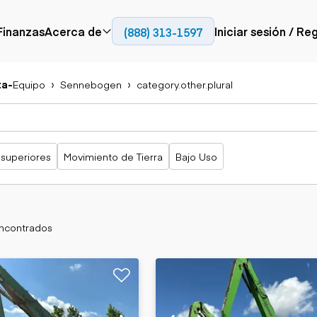
Finanzas
Acerca de
Iniciar sesión / Re
(888) 313-1597
Prensa
Empresa
ta
-
Equipo
Sennebogen
category.other.plural
Aérea
Pavimentación
Camiones
Recursos
Camiones con
Fresadoras en frío
Camiones
Blog
plataforma
Compactadores
articulados
Grúas
Adoquines
Camiones con
 superiores
Movimiento de Tierra
Bajo Uso
Carretillas
Recuperadores de
plataforma
elevadoras
carreteras
Camiones
Ascensores
volquetes
Manipuladores
Camiones de
telescópicos
transporte
encontrados
Camiones fuera de
carretera
Movimiento de
Generación de
Camiones de
tierra
energía
servicio
Retroexcavadoras
Generadores
Camiones
Topadoras
especiales