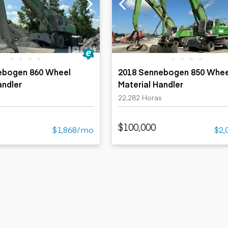
Cargadoras
Camiones con
compactas sobre
Trailers
remolque cisterna
orugas
Remolques
Excavadoras
volcados
Motoniveladoras
Remolques de
Minicargadoras
plataforma
Omitir cargadores
ebogen 860 Wheel
2018 Sennebogen 850 Whee
Remolques de
Raspadores
andler
Material Handler
troncos
Cargadoras de
s
22,282 Horas
ruedas
$100,000
$1,868/mo
$2,