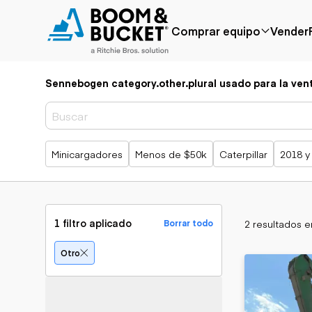
Comprar equipo
Vender
Sennebogen category.other.plural usado para la ven
Popular
Marca popular
Precio reducido
Bobcat
Agregado
Case
recientemente
Caterpillar
Búsquedas populares
Minicargadores
Menos de $50k
Caterpillar
2018 y
Menos de $50k
Chevrolet
Próximamente
Ford
Freightliner
Genie
GMC
1 filtro aplicado
2 resultados 
Borrar todo
International
JLG
Aplicación
Otro
John Deere
Agricultura
Peterbilt
Áridos y cantera
Terex
Construcción
Silvicultura