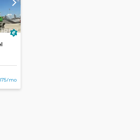
l
075/mo