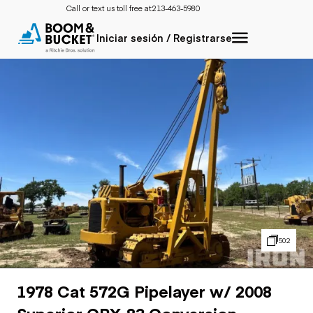
Call or text us toll free at:
213-463-5980
Iniciar sesión / Registrarse
502
1978 Cat 572G Pipelayer w/ 2008
Superior CPX-83 Conversion