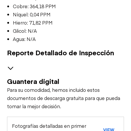
Cobre: 364,18 PPM
Níquel: 0,04 PPM
Hierro: 71,82 PPM
Glicol: N/A
Agua: N/A
Reporte Detallado de Inspección
Guantera digital
Safety
Para su comodidad, hemos incluido estos
Travel Alarm
Oil Sample Analysis (engine)
documentos de descarga gratuita para que pueda
tomar la mejor decisión.
Oil Sample Analysis (transmission)
Horn
Fotografías detalladas en primer
General Appearance
VIEW