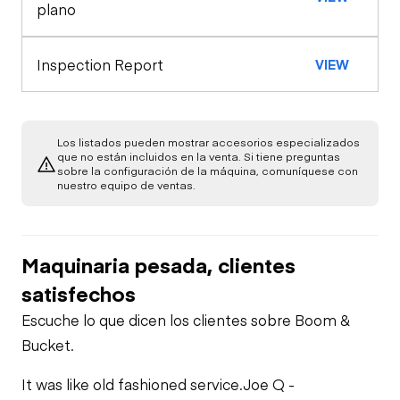
Seat Belts
plano
Exterior Lights
Control Station
Safety Lock
Inspection Report
VIEW
Out/Stop
Gauges
Engine
Starter
Drivetrain
Limited Function
Los listados pueden mostrar accesorios especializados
Check
que no están incluidos en la venta. Si tiene preguntas
sobre la configuración de la máquina, comuníquese con
Transmission
Chassis
Oil Leaks
nuestro equipo de ventas.
Limited Function
Undercarriage
Limited Function
Check
Fuel Leaks
Check (Drivetrain-
Maquinaria pesada, clientes
Track)
Hydraulics
satisfechos
Cooling System
Leaks
Limited Function
Escuche lo que dicen los clientes sobre Boom &
Check
Bucket.
It was like old fashioned service.
Joe Q -