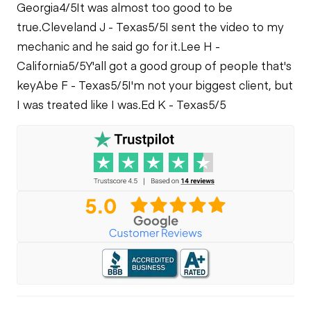
Georgia
4/5
It was almost too good to be
true.
Cleveland J - Texas
5/5
I sent the video to my
mechanic and he said go for it.
Lee H -
California
5/5
Y'all got a good group of people that's
key
Abe F - Texas
5/5
I'm not your biggest client, but
I was treated like I was.
Ed K - Texas
5/5