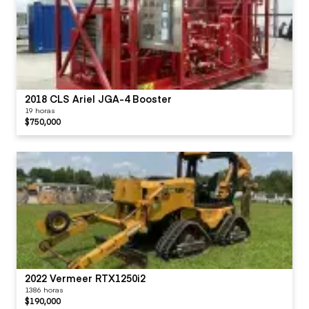
2018 CLS Ariel JGA-4 Booster
19 horas
$750,000
2022 Vermeer RTX1250i2
1386 horas
$190,000