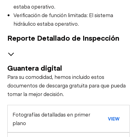
estaba operativo.
Verificación de función limitada: El sistema
hidráulico estaba operativo.
Reporte Detallado de Inspección
Guantera digital
Electrical
Para su comodidad, hemos incluido estos
Limited Function
General Appearance
documentos de descarga gratuita para que pueda
Check
tomar la mejor decisión.
Control Station
Limited Function
Fotografías detalladas en primer
Drivetrain
VIEW
Check
plano
Limited Function
Hydraulics
Check