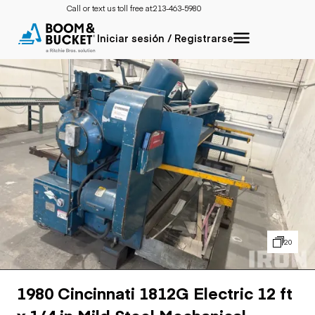
Call or text us toll free at:
213-463-5980
Iniciar sesión / Registrarse
20
1980 Cincinnati 1812G Electric 12 ft
x 1/4 in Mild Steel Mechanical