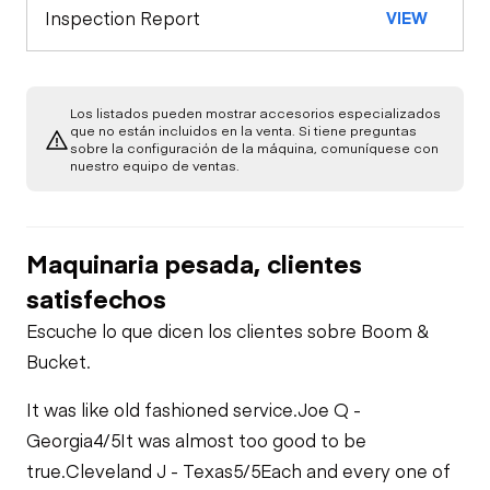
Inspection Report
VIEW
Limited Function
Check
Los listados pueden mostrar accesorios especializados
que no están incluidos en la venta. Si tiene preguntas
sobre la configuración de la máquina, comuníquese con
nuestro equipo de ventas.
Maquinaria pesada, clientes
satisfechos
Escuche lo que dicen los clientes sobre Boom &
Bucket.
It was like old fashioned service.
Joe Q -
Georgia
4/5
It was almost too good to be
true.
Cleveland J - Texas
5/5
Each and every one of