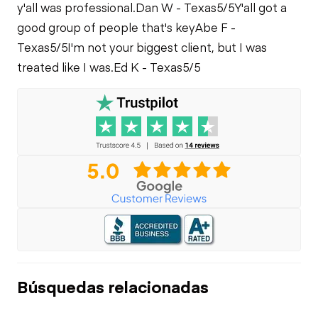
y'all was professional.
Dan W - Texas
5/5
Y'all got a
good group of people that's key
Abe F -
Texas
5/5
I'm not your biggest client, but I was
treated like I was.
Ed K - Texas
5/5
Búsquedas relacionadas