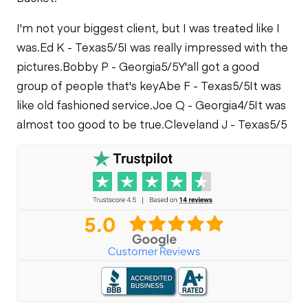
PTO Pump
Fuel System
I'm not your biggest client, but I was treated like I
Warning Lights
was.
Ed K - Texas
5/5
I was really impressed with the
Rear Drive Axle
pictures.
Bobby P - Georgia
5/5
Y'all got a good
Fuel Leaks
Gauges
group of people that's key
Abe F - Texas
5/5
It was
like old fashioned service.
Joe Q - Georgia
4/5
It was
Limited Function
Cooling System
Check - Carrier
PTO Control
almost too good to be true.
Cleveland J - Texas
5/5
Leaks
Limited Function
Check