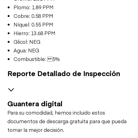
Plomo: 1.89 PPM
Cobre: 0.58 PPM
Níquel: 0.55 PPM
Hierro: 13.68 PPM
Glicol: NEG
Agua: NEG
Combustible: 5%
Reporte Detallado de Inspección
Guantera digital
Safety
Para su comodidad, hemos incluido estos
Travel Alarm
Hydraulics - Crane Carrier/Chassis
documentos de descarga gratuita para que pueda
tomar la mejor decisión.
Valves
Upper Control Station
Horn