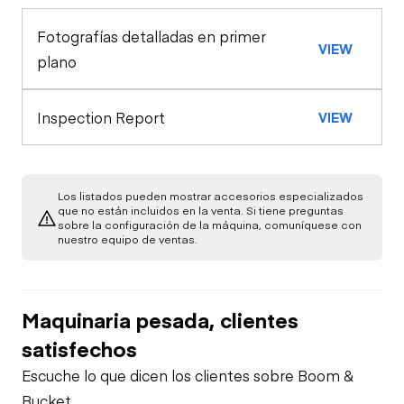
Load Moment
Fotografías detalladas en primer
Crane Superstructure
Limited Function
VIEW
Indicator
Seat Belts
plano
Check
Outrigger Cylinders
Crane Superstructure Hydraulics
Anti Two Block
Inspection Report
VIEW
Lift Cylinders
Oil Sample Analysis (engine)
Warning Lights
General Appearance
Los listados pueden mostrar accesorios especializados
que no están incluidos en la venta. Si tiene preguntas
Drum Rotation
sobre la configuración de la máquina, comuníquese con
Exterior Lights
Control Station
Indicator
nuestro equipo de ventas.
Window Controls
Engine
Limited Function
Check
Maquinaria pesada, clientes
Starter
Underbody
Seat Belts
satisfechos
Transmission
Escuche lo que dicen los clientes sobre Boom &
Air Compressor
Horn
Bucket.