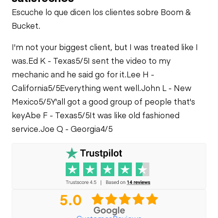
Limited Function
Escuche lo que dicen los clientes sobre Boom &
Check
Steering Cylinders
Bucket.
I'm not your biggest client, but I was treated like I
Bowl Lift Cylinders
was.
Ed K - Texas
5/5
I sent the video to my
mechanic and he said go for it.
Lee H -
Limited Function
California
5/5
Everything went well.
John L - New
Check
Mexico
5/5
Y'all got a good group of people that's
key
Abe F - Texas
5/5
It was like old fashioned
service.
Joe Q - Georgia
4/5