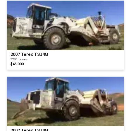
2007 Terex TS14G
3288 horas
$45,000
2007 Terex TS14G