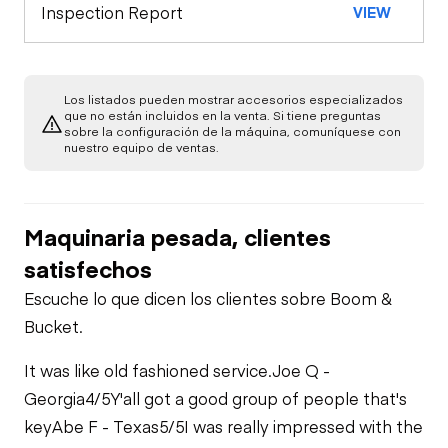
Inspection Report
VIEW
Limited Function
Chassis
Oil Leaks
Check (Drivetrain-
Limited Function
Track)
Check
Undercarriage
Los listados pueden mostrar accesorios especializados
Fuel Leaks
que no están incluidos en la venta. Si tiene preguntas
sobre la configuración de la máquina, comuníquese con
Hydraulics
nuestro equipo de ventas.
Cooling System
Leaks
Limited Function
Check
Maquinaria pesada, clientes
satisfechos
Escuche lo que dicen los clientes sobre Boom &
Bucket.
It was like old fashioned service.
Joe Q -
Georgia
4/5
Y'all got a good group of people that's
key
Abe F - Texas
5/5
I was really impressed with the