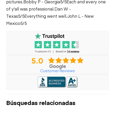
pictures.
Bobby P - Georgia
5/5
Each and every one
of y'all was professional.
Dan W -
Texas
5/5
Everything went well.
John L - New
Mexico
5/5
Búsquedas relacionadas