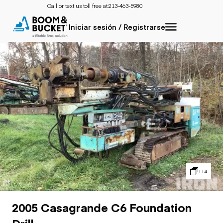
Call or text us toll free at:
213-463-5980
Iniciar sesión / Registrarse
114
2005 Casagrande C6 Foundation
Drill