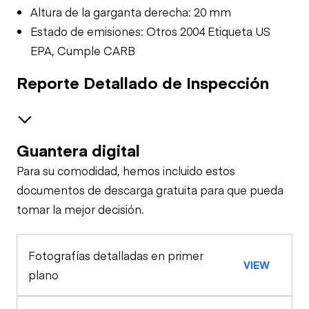
Altura de la garganta derecha: 20 mm
Estado de emisiones: Otros 2004 Etiqueta US
EPA, Cumple CARB
Reporte Detallado de Inspección
Guantera digital
Safety
Para su comodidad, hemos incluido estos
Travel Alarm
General Appearance
documentos de descarga gratuita para que pueda
tomar la mejor decisión.
Control Station
Horn
Fotografías detalladas en primer
Warning Lights
Engine
VIEW
Safety Lock
plano
Out/Stop
Starter
Drivetrain
Gauges