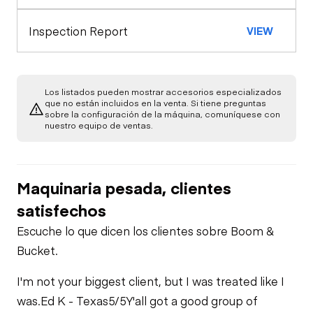
Warning Lights
Engine
Exterior Lights
Safety Lock
Inspection Report
VIEW
Out/Stop
A/C Compressor
Drivetrain
Air Conditioner
Limited Function
Chassis
Swing Brake
Starter
Check
Los listados pueden mostrar accesorios especializados
Heater
que no están incluidos en la venta. Si tiene preguntas
sobre la configuración de la máquina, comuníquese con
Limited Function
Undercarriage
nuestro equipo de ventas.
Check
Exhaust System
Limited Function
Check
Hydraulics
Oil Leaks
Maquinaria pesada, clientes
Boom Lift
Cylinder(s)
satisfechos
Fuel Leaks
Escuche lo que dicen los clientes sobre Boom &
Limited Function
Bucket.
Check
Cooling System
Leaks
I'm not your biggest client, but I was treated like I
was.
Ed K - Texas
5/5
Y'all got a good group of