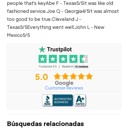
people that's key
Abe F - Texas
5/5
It was like old
fashioned service.
Joe Q - Georgia
4/5
It was almost
too good to be true.
Cleveland J -
Texas
5/5
Everything went well.
John L - New
Mexico
5/5
Búsquedas relacionadas