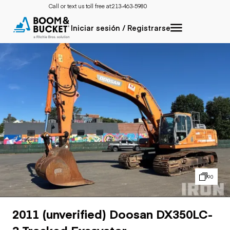
Call or text us toll free at:
213-463-5980
Iniciar sesión / Registrarse
90
2011 (unverified) Doosan DX350LC-
3 Tracked Excavator