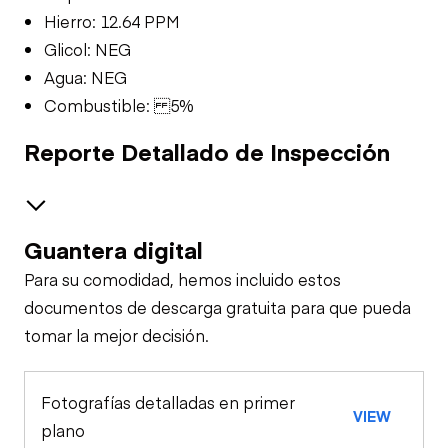
Hierro: 12.64 PPM
Glicol: NEG
Agua: NEG
Combustible: 5%
Reporte Detallado de Inspección
Guantera digital
Safety
Para su comodidad, hemos incluido estos
Travel Alarm
Oil Sample Analysis (engine)
documentos de descarga gratuita para que pueda
tomar la mejor decisión.
General Appearance
Horn
Fotografías detalladas en primer
Glass
Control Station
VIEW
Seat Belts
plano