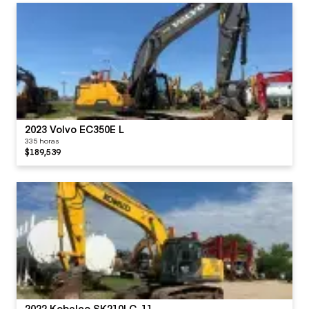
2023 Volvo EC350E L
335 horas
$189,539
2022 Kobelco SK210LC-11