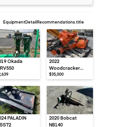
EquipmentDetailRecommendations.title
019 Okada
2022
RV550
Woodcracker
2,639
$35,000
T4000
024 PALADIN
2020 Bobcat
SS72
NB140