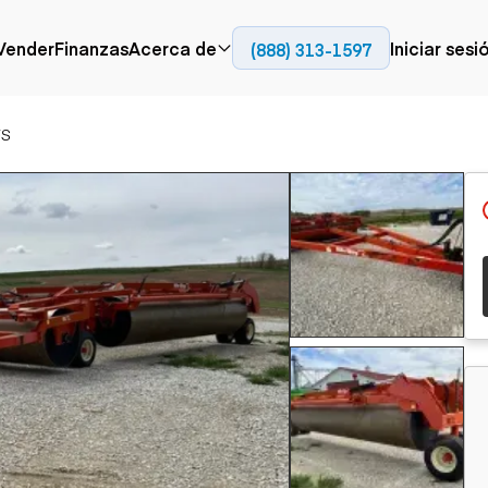
Contact
Vender
Finanzas
Acerca de
Iniciar sesi
(888) 313-1597
Prensa
Empresa
FS
Aérea
Pavimentación
Cami
Recursos
Camiones con
Fresadoras en frío
Camio
Blog
plataforma
Compactadores
Camio
Grúas
Adoquines
plata
Carretillas elevadoras
Recuperadores de
Camio
Ascensores
carreteras
Camio
Manipuladores
transp
telescópicos
Camio
carret
Camio
Movimiento de
Generación de
Camio
tierra
energía
Camio
Retroexcavadoras
Generadores
remolq
Topadoras
Cargadoras compactas