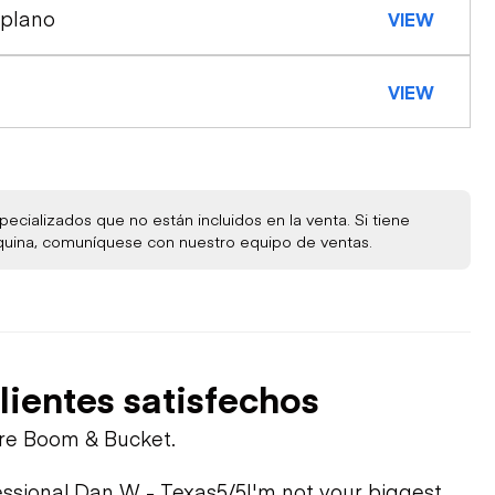
 plano
VIEW
VIEW
ecializados que no están incluidos en la venta. Si tiene
quina, comuníquese con nuestro equipo de ventas.
lientes satisfechos
bre Boom & Bucket.
ssional.
Dan W - Texas
5/5
I'm not your biggest