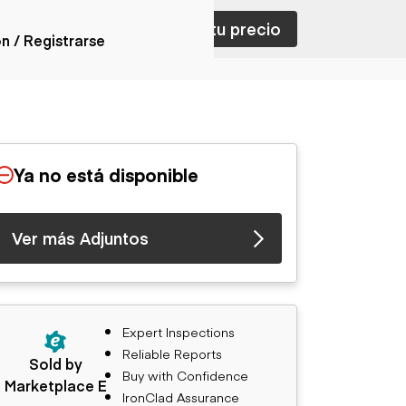
ar con ventas
Nombra tu precio
ón / Registrarse
ones
nes articulados
nes con
Ya no está disponible
forma
nes volquetes
nes de
Ver más Adjuntos
orte
nes fuera de
era
nes de servicio
nes especiales
Expert Inspections
nes con
Reliable Reports
ue cisterna
Sold by
Buy with Confidence
Marketplace E
IronClad Assurance