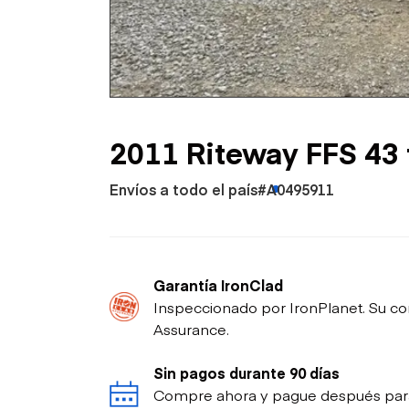
Petróleo y gas
2011 Riteway FFS 43 f
Envíos a todo el país
#A0495911
Garantía IronClad
Inspeccionado por IronPlanet. Su co
Assurance.
Sin pagos durante 90 días
Compre ahora y pague después para p