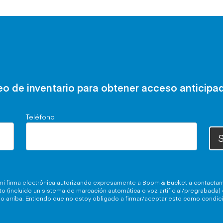
reo de inventario para obtener acceso anticipa
Teléfono
S
o mi firma electrónica autorizando expresamente a Boom & Bucket a contactar
o (incluido un sistema de marcación automática o voz artificial/pregrabada)
do arriba. Entiendo que no estoy obligado a firmar/aceptar esto como condic