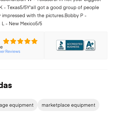
K - Texas
5/5
Y'all got a good group of people
y impressed with the pictures.
Bobby P -
 L - New Mexico
5/5
das
llage equipment
marketplace equipment