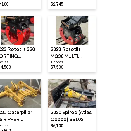
9,100
$2,745
023 Rototilt 320
2023 Rototilt
ORTING
MG30 MULTI
horas
1 horas
RAPPLE R6 SG60
GRAPPLE QC45
14,500
$7,500
C70 102.3"
021 Caterpillar
2020 Epiroc (Atlas
5 RIPPER
Copco) SB102
horas
$6,100
ULTISHANK W/3
15,900