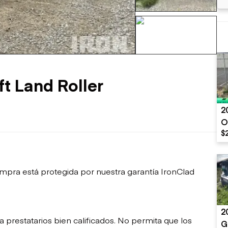
sobre orugas
Trailers
Excavadoras
Remolques volcados
Motoniveladoras
Remolques de
Minicargadoras
+35 mas
plataforma
Omitir cargadores
Remolques de troncos
Raspadores
Cargadoras de ruedas
t Land Roller
2
O
$
mpra está protegida por nuestra garantía IronClad
2
restatarios bien calificados. No permita que los
G