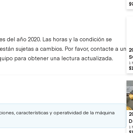
$
es del año 2020. Las horas y la condición se
 están sujetas a cambios. Por favor, contacte a un
2
S
uipo para obtener una lectura actualizada.
1 
G
$
Q
aciones, características y operatividad de la máquina
2
D
1 
M
$