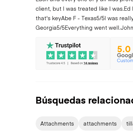
client, but I was treated like I was.
Ed 
that's key
Abe F - Texas
5/5
I was reall
Georgia
5/5
Everything went well.
John
Búsquedas relaciona
Attachments
attachments
ti