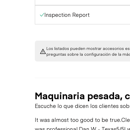
Inspection Report
Los listados pueden mostrar accesorios esp
preguntas sobre la configuración de la má
Maquinaria pesada, c
Escuche lo que dicen los clientes so
It was almost too good to be true.
Cle
was professional.
Dan W - Texas
5/5
I 