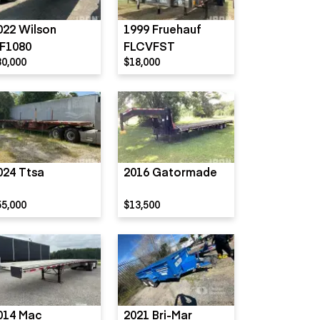
022 Wilson
1999 Fruehauf
F1080
FLCVFST
30,000
$18,000
024 Ttsa
2016 Gatormade
55,000
$13,500
014 Mac
2021 Bri-Mar