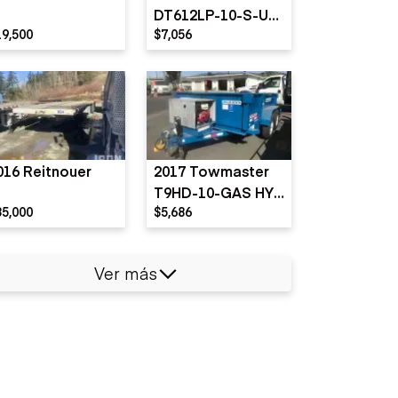
DT612LP-10-S-UR
19,500
$7,056
Dump
016 Reitnouer
2017 Towmaster
T9HD-10-GAS HYD
35,000
$5,686
Dump
Ver más