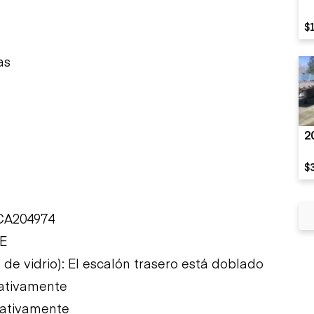
$
as
2
$
9CA204974
CE
de vidrio): El escalón trasero está doblado
rativamente
rativamente