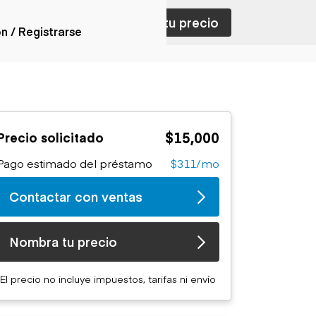
ar con ventas
Nombra tu precio
ón / Registrarse
ones
nes articulados
nes con
$15,000
Precio solicitado
forma
nes volquetes
Pago estimado del préstamo
$311/mo
nes de
orte
Contactar con ventas
nes fuera de
era
nes de servicio
Nombra tu precio
nes especiales
nes con
El precio no incluye impuestos, tarifas ni envío
ue cisterna