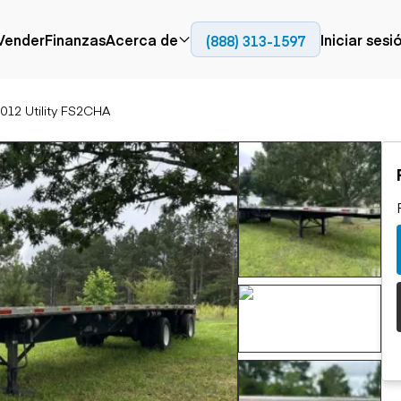
Contact
Vender
Finanzas
Acerca de
Iniciar sesi
(888) 313-1597
Prensa
Empresa
012 Utility FS2CHA
Aérea
Pavimentación
Cami
Recursos
Camiones con
Fresadoras en frío
Camio
Blog
plataforma
Compactadores
Camio
Grúas
Adoquines
plata
Carretillas elevadoras
Recuperadores de
Camio
Ascensores
carreteras
Camio
Manipuladores
transp
telescópicos
Camio
carret
Camio
Movimiento de
Generación de
Camio
tierra
energía
Camio
Retroexcavadoras
Generadores
remolq
Topadoras
Cargadoras compactas