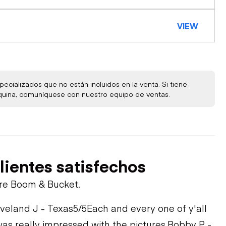
VIEW
ecializados que no están incluidos en la venta. Si tiene
quina, comuníquese con nuestro equipo de ventas.
lientes satisfechos
bre Boom & Bucket.
veland J - Texas
5/5
Each and every one of y'all
was really impressed with the pictures.
Bobby P -