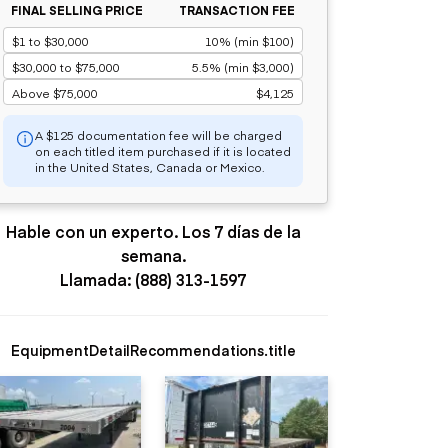
FINAL SELLING PRICE
TRANSACTION FEE
$1 to $30,000
10% (min $100)
$30,000 to $75,000
5.5% (min $3,000)
Above $75,000
$4,125
A $125 documentation fee will be charged
on each titled item purchased if it is located
in the United States, Canada or Mexico.
Hable con un experto. Los 7 días de la
semana.
Llamada: (888) 313-1597
EquipmentDetailRecommendations.title