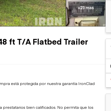
sobre orugas
Trailers
Excavadoras
+23 mas
Remolques volcados
Motoniveladoras
Remolques de
Minicargadoras
plataforma
Omitir cargadores
Remolques de troncos
Raspadores
Cargadoras de ruedas
8 ft T/A Flatbed Trailer
mpra está protegida por nuestra garantía IronClad
restatarios bien calificados. No permita que los