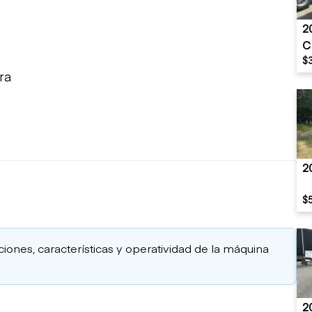
2
C
$
ra
2
$
aciones, características y operatividad de la máquina
2