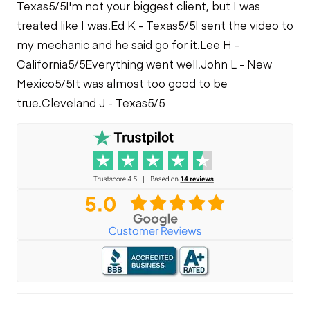
Texas
5/5
I'm not your biggest client, but I was
treated like I was.
Ed K - Texas
5/5
I sent the video to
my mechanic and he said go for it.
Lee H -
California
5/5
Everything went well.
John L - New
Mexico
5/5
It was almost too good to be
true.
Cleveland J - Texas
5/5