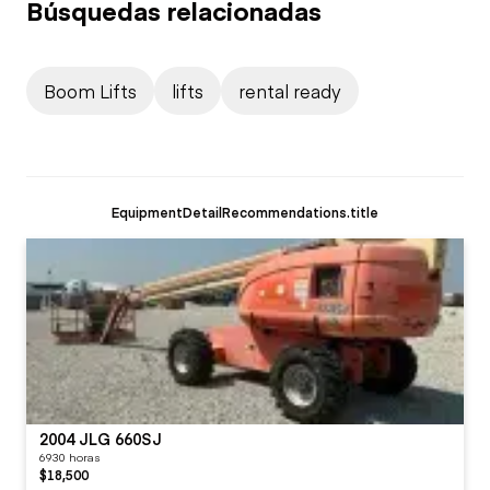
Búsquedas relacionadas
Boom Lifts
lifts
rental ready
EquipmentDetailRecommendations.title
2004 JLG 660SJ
6930 horas
$18,500