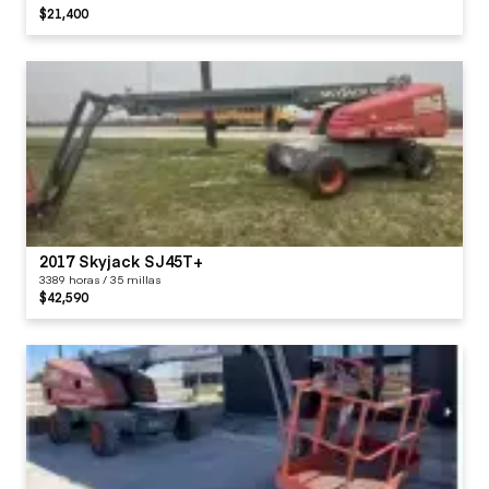
$21,400
2017 Skyjack SJ45T+
3389 horas / 35 millas
$42,590