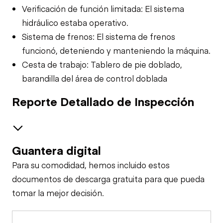
Verificación de función limitada: El sistema
hidráulico estaba operativo.
Sistema de frenos: El sistema de frenos
funcionó, deteniendo y manteniendo la máquina.
Cesta de trabajo: Tablero de pie doblado,
barandilla del área de control doblada
Reporte Detallado de Inspección
Guantera digital
Safety
Para su comodidad, hemos incluido estos
Travel Alarm
Control Station Ground
documentos de descarga gratuita para que pueda
tomar la mejor decisión.
Warning Lights
Control Station Upper
Horn