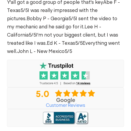
Y'all got a good group of people that's key
Abe F -
Texas
5/5
I was really impressed with the
pictures.
Bobby P - Georgia
5/5
I sent the video to
my mechanic and he said go for it.
Lee H -
California
5/5
I'm not your biggest client, but I was
treated like I was.
Ed K - Texas
5/5
Everything went
well.
John L - New Mexico
5/5