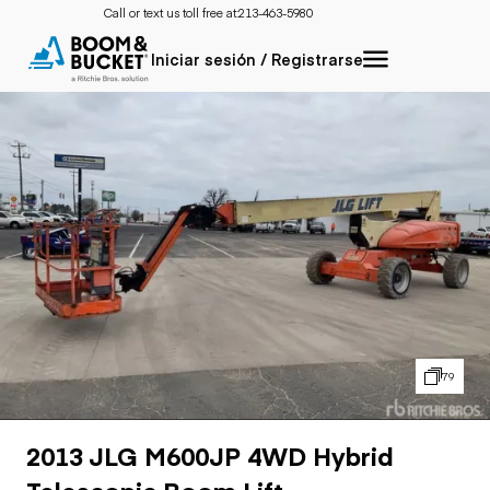
Call or text us toll free at:
213-463-5980
Iniciar sesión / Registrarse
79
2013 JLG M600JP 4WD Hybrid
Telescopic Boom Lift