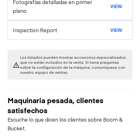
Emergency Shut
Fotografías detalladas en primer
General Appearance
Limited Function
VIEW
Off Switch
Swing Brake
plano
Check
Engine
Safety Control
Inspection Report
VIEW
Hand/Foot Switch
Starter
Electric Operating System
Engine Warning
Limited Function
Drivetrain
Fuel System
Lights
Check
Los listados pueden mostrar accesorios especializados
que no están incluidos en la venta. Si tiene preguntas
sobre la configuración de la máquina, comuníquese con
Limited Function
Chassis
nuestro equipo de ventas.
Limited Function
Check
Oil Leaks
Check
Hydraulics
Fuel Leaks
Maquinaria pesada, clientes
Limited Function
Check
satisfechos
Cooling System
Escuche lo que dicen los clientes sobre Boom &
Leaks
Bucket.
Onboard Generator