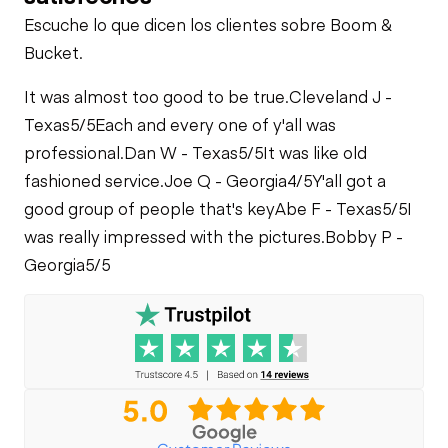
Leaks
Limited Function
Escuche lo que dicen los clientes sobre Boom &
Check
Bucket.
It was almost too good to be true.
Cleveland J -
Texas
5/5
Each and every one of y'all was
professional.
Dan W - Texas
5/5
It was like old
fashioned service.
Joe Q - Georgia
4/5
Y'all got a
good group of people that's key
Abe F - Texas
5/5
I
was really impressed with the pictures.
Bobby P -
Georgia
5/5