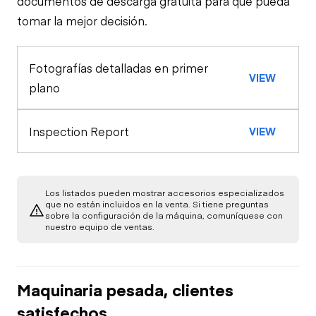
documentos de descarga gratuita para que pueda
tomar la mejor decisión.
Oil Sample Analysis (hydraulic)
Horn
Fotografías detalladas en primer
General Appearance
VIEW
Seat Belts
plano
Exterior Lights
Control Station
Safety Lock
Inspection Report
VIEW
Out/Stop
Warning Lights
Engine
Starter
Drivetrain
Gauges
Los listados pueden mostrar accesorios especializados
que no están incluidos en la venta. Si tiene preguntas
sobre la configuración de la máquina, comuníquese con
Limited Function
Chassis
Oil Leaks
nuestro equipo de ventas.
Check (Drivetrain-
Limited Function
Track)
Check
Limited Function
Undercarriage
Check
Fuel Leaks
Maquinaria pesada, clientes
Hydraulics
satisfechos
Cooling System