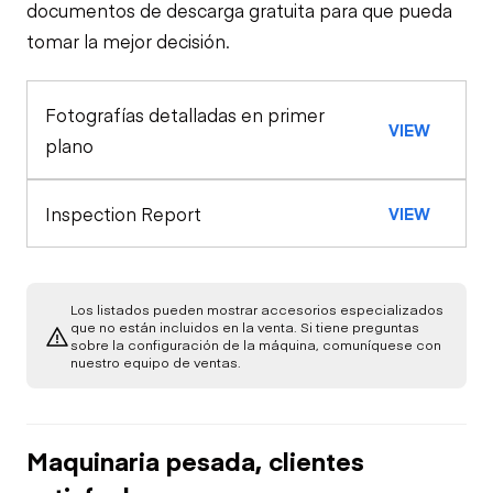
documentos de descarga gratuita para que pueda
tomar la mejor decisión.
Apariencia General
Claxon
Fotografías detalladas en primer
Luces Exteriores
Estación de Control
VIEW
Cinturones de
plano
Seguridad
Luces de
Motor
Advertencia
Inspection Report
VIEW
Freno de Balanceo
Compresor de A/C
Tren de Potencia
Medidores
Verificación de
Chasis
Arrancador
Función Limitada
Los listados pueden mostrar accesorios especializados
que no están incluidos en la venta. Si tiene preguntas
Aire Acondicionado
sobre la configuración de la máquina, comuníquese con
Verificación de
Bajo Chasis
nuestro equipo de ventas.
Función Limitada
Fugas de Aceite
Calefacción
Hidráulica
Fugas de
Maquinaria pesada, clientes
Combustible
Verificación de
Verificación de
Función Limitada
Función Limitada