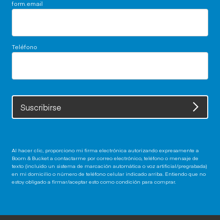
form.email
Teléfono
Suscribirse
Al hacer clic, proporciono mi firma electrónica autorizando expresamente a
Boom & Bucket a contactarme por correo electrónico, teléfono o mensaje de
texto (incluido un sistema de marcación automática o voz artificial/pregrabada)
en mi domicilio o número de teléfono celular indicado arriba. Entiendo que no
estoy obligado a firmar/aceptar esto como condición para comprar.