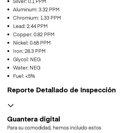
Silver: 0.1 PPM
Aluminum: 3.32 PPM
Chromium: 1.33 PPM
Lead: 2.44 PPM
Copper: 0.82 PPM
Nickel: 0.68 PPM
Iron: 28.3 PPM
Glycol: NEG
Water: NEG
Fuel: <5%
Reporte Detallado de Inspección
Guantera digital
Seguridad
Para su comodidad, hemos incluido estos
Alarma de Viaje
Análisis de Muestra de Aceite (motor)