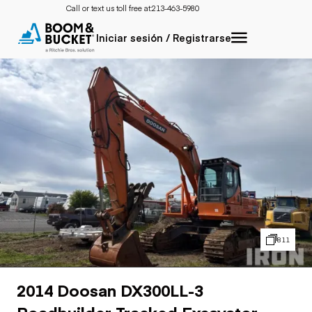
Call or text us toll free at:
213-463-5980
Iniciar sesión / Registrarse
811
2014 Doosan DX300LL-3
Roadbuilder Tracked Excavator