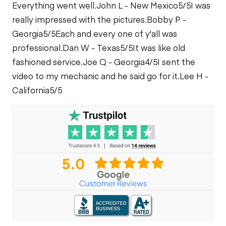
Everything went well.
John L - New Mexico
5/5
I was
really impressed with the pictures.
Bobby P -
Georgia
5/5
Each and every one of y'all was
professional.
Dan W - Texas
5/5
It was like old
fashioned service.
Joe Q - Georgia
4/5
I sent the
video to my mechanic and he said go for it.
Lee H -
California
5/5