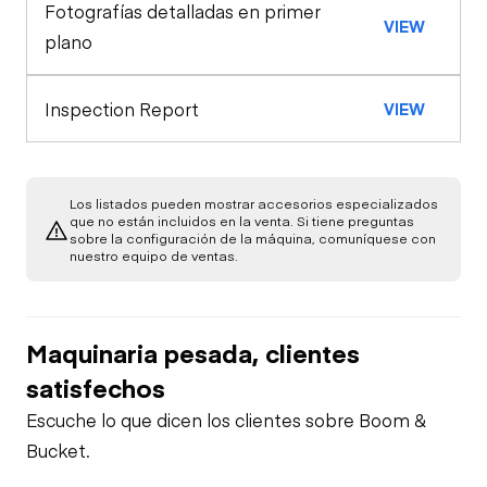
Interruptor de
Fotografías detalladas en primer
Apariencia General
VIEW
Apagado de
Chequeo de
plano
Emergencia
Función Limitada
Motor
Inspection Report
VIEW
Controles de
Motor de Arranque
Tren de Potencia
Función Superior
Chequeo de
Chasis
Sistema de
Chequeo de
Función Limitada
Los listados pueden mostrar accesorios especializados
Combustible
Función Limitada
que no están incluidos en la venta. Si tiene preguntas
sobre la configuración de la máquina, comuníquese con
Hidráulica
nuestro equipo de ventas.
Fugas de Aceite
Chequeo de
Función Limitada
Maquinaria pesada, clientes
satisfechos
Escuche lo que dicen los clientes sobre Boom &
Bucket.