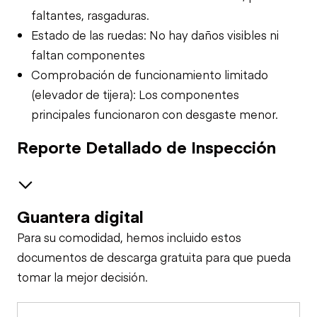
faltantes, rasgaduras.
Estado de las ruedas: No hay daños visibles ni
faltan componentes
Comprobación de funcionamiento limitado
(elevador de tijera): Los componentes
principales funcionaron con desgaste menor.
Reporte Detallado de Inspección
Guantera digital
Seguridad
Para su comodidad, hemos incluido estos
Alarma de Viaje
Estación de Control en Tierra
documentos de descarga gratuita para que pueda
tomar la mejor decisión.
Luces de
Estación de Control Superior
Claxon
Advertencia