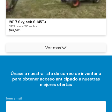
2017 Skyjack SJ45T+
3389 horas / 35 millas
$42,590
Ver más
Únase a nuestra lista de correo de inventario
para obtener acceso anticipado a nuestras
mejores ofertas
form.email