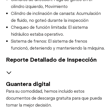
cilindro izquierdo, Movimiento
Cilindro de inclinación de canasta: Acumulación
de fluido, no goteó durante la inspección
Chequeo de función limitada: El sistema
hidráulico estaba operativo.
Sistema de frenos: El sistema de frenos
funcionó, deteniendo y manteniendo la máquina.
Reporte Detallado de Inspección
Guantera digital
Safety
Para su comodidad, hemos incluido estos
Travel Alarm
Control Station Ground
documentos de descarga gratuita para que pueda
tomar la mejor decisión.
Warning Lights
Control Station Upper
Horn