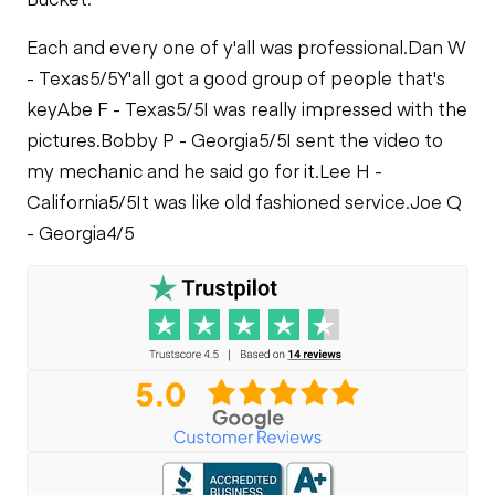
Each and every one of y'all was professional.
Dan W
- Texas
5/5
Y'all got a good group of people that's
key
Abe F - Texas
5/5
I was really impressed with the
pictures.
Bobby P - Georgia
5/5
I sent the video to
my mechanic and he said go for it.
Lee H -
California
5/5
It was like old fashioned service.
Joe Q
- Georgia
4/5