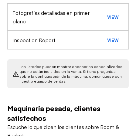
Emergency Shut
Fotografías detalladas en primer
General Appearance
Limited Function
VIEW
Off Switch
Swing Brake
plano
Check
Engine
Safety Control
Inspection Report
VIEW
Hand/Foot Switch
Starter
Drivetrain
Limited Function
Limited Function
Chassis
Fuel System
Check
Check
Los listados pueden mostrar accesorios especializados
que no están incluidos en la venta. Si tiene preguntas
sobre la configuración de la máquina, comuníquese con
Hydraulics
nuestro equipo de ventas.
Oil Leaks
Steering Cylinders
Fuel Leaks
Maquinaria pesada, clientes
Limited Function
satisfechos
Check
Cooling System
Escuche lo que dicen los clientes sobre Boom &
Leaks
Bucket.