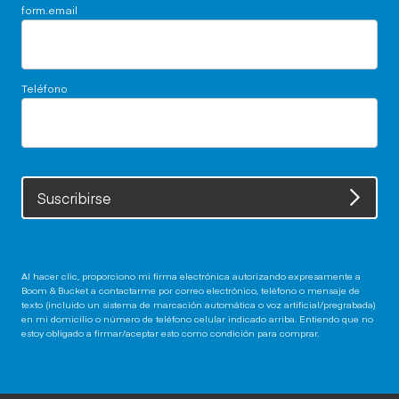
form.email
Teléfono
Suscribirse
Al hacer clic, proporciono mi firma electrónica autorizando expresamente a
Boom & Bucket a contactarme por correo electrónico, teléfono o mensaje de
texto (incluido un sistema de marcación automática o voz artificial/pregrabada)
en mi domicilio o número de teléfono celular indicado arriba. Entiendo que no
estoy obligado a firmar/aceptar esto como condición para comprar.