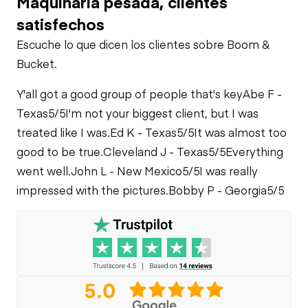
Maquinaria pesada, clientes
Combustible
Función Limitada
satisfechos
Escuche lo que dicen los clientes sobre Boom &
Fugas del Sistema
Bucket.
de Refrigeración
Y'all got a good group of people that's key
Abe F -
Texas
5/5
I'm not your biggest client, but I was
treated like I was.
Ed K - Texas
5/5
It was almost too
good to be true.
Cleveland J - Texas
5/5
Everything
went well.
John L - New Mexico
5/5
I was really
impressed with the pictures.
Bobby P - Georgia
5/5