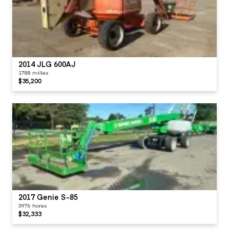
2014 JLG 600AJ
1788 millas
$35,200
2017 Genie S-85
3976 horas
$32,333