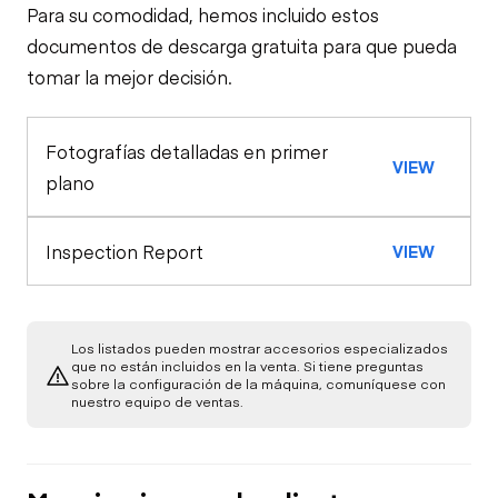
Para su comodidad, hemos incluido estos
Alarma de Viaje
Tierra de Estación de Control
documentos de descarga gratuita para que pueda
tomar la mejor decisión.
Luces de
Superior de Estación de Control
Claxon
Advertencia
Interruptor de
Fotografías detalladas en primer
Apariencia General
VIEW
Apagado de
Freno de Balanceo
Chequeo de
plano
Emergencia
Función Limitada
Motor
Inspection Report
VIEW
Interruptor de
Motor de Arranque
Tren de Potencia
Control de
Seguridad de
Mano/Pie
Chequeo de
Chasis
Sistema de
Función Limitada
Los listados pueden mostrar accesorios especializados
Combustible
que no están incluidos en la venta. Si tiene preguntas
sobre la configuración de la máquina, comuníquese con
Giratorio Hidráulico
Luces de
Hidráulicos
nuestro equipo de ventas.
Central
Advertencia del
Fugas de Aceite
Motor
Chequeo de
Función Limitada
Fugas de
Chequeo de