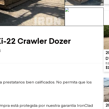
sobre orugas
Trailers
Excavadoras
Remolques volcados
Motoniveladoras
Remolques de
Minicargadoras
+118 mas
plataforma
Omitir cargadores
Remolques de troncos
Raspadores
Cargadoras de ruedas
-22 Crawler Dozer
4
2
D
52
$
restatarios bien calificados. No permita que los
2
mpra está protegida por nuestra garantía IronClad