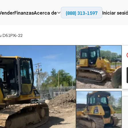
Contact
Vender
Finanzas
Acerca de
Iniciar sesi
(888) 313-1597
Prensa
Empresa
u D51PXi-22
Aérea
Pavimentación
Cami
Recursos
Camiones con
Fresadoras en frío
Camio
Blog
plataforma
Compactadores
Camio
Grúas
Adoquines
plata
Carretillas elevadoras
Recuperadores de
Camio
Ascensores
carreteras
Camio
Manipuladores
transp
telescópicos
Camio
carret
Camio
Movimiento de
Generación de
Camio
tierra
energía
Camio
Retroexcavadoras
Generadores
remolq
Topadoras
Cargadoras compactas