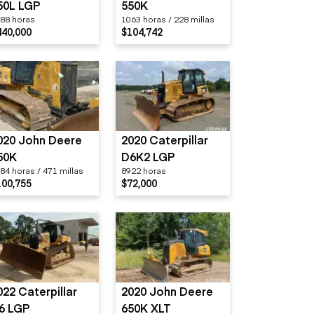
50L LGP
550K
88 horas
1063 horas / 228 millas
440,000
$104,742
020 John Deere
2020 Caterpillar
50K
D6K2 LGP
84 horas / 471 millas
8922 horas
100,755
$72,000
022 Caterpillar
2020 John Deere
6 LGP
650K XLT