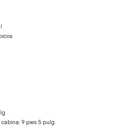
l
bicos
g
ulg
 cabina: 9 pies 5 pulg