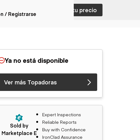
ar con ventas
Nombra tu precio
ón / Registrarse
ones
nes articulados
nes con
Ya no está disponible
forma
nes volquetes
nes de
Ver más Topadoras
orte
nes fuera de
era
nes de servicio
nes especiales
Expert Inspections
nes con
Reliable Reports
ue cisterna
Sold by
Buy with Confidence
Marketplace E
IronClad Assurance