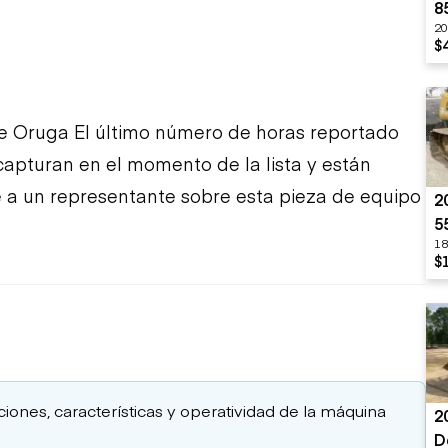
8
20
$
e Oruga El último número de horas reportado
 capturan en el momento de la lista y están
te a un representante sobre esta pieza de equipo
2
5
18
$
aciones, características y operatividad de la máquina
2
D