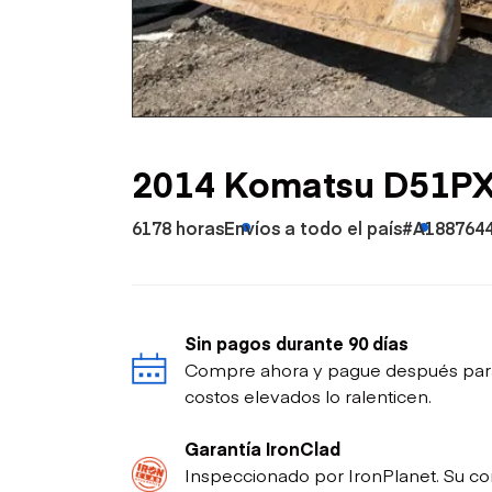
Petróleo y gas
2014 Komatsu D51PXi
6178 horas
Envíos a todo el país
#A188764
Sin pagos durante 90 días
Compre ahora y pague después para p
costos elevados lo ralenticen.
Garantía IronClad
Inspeccionado por IronPlanet. Su co