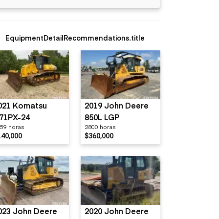
EquipmentDetailRecommendations.title
021 Komatsu
2019 John Deere
71PX-24
850L LGP
59 horas
2800 horas
140,000
$360,000
023 John Deere
2020 John Deere