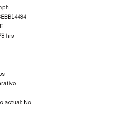
 mph
CEBB14484
CE
78 hrs
os
rativo
 actual: No