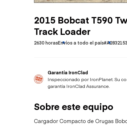
Petróleo y gas
2015 Bobcat T590 T
Track Loader
2630 horas
Envíos a todo el país
#A283215
Garantía IronClad
Inspeccionado por IronPlanet. Su co
garantía IronClad Assurance.
Sobre este equipo
Cargador Compacto de Orugas Bobca