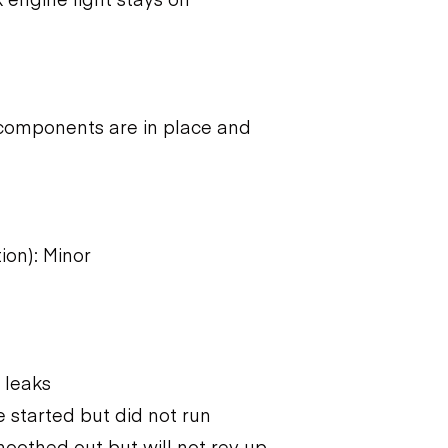
components are in place and
ion): Minor
 leaks
 started but did not run
moothed out but will not rev up