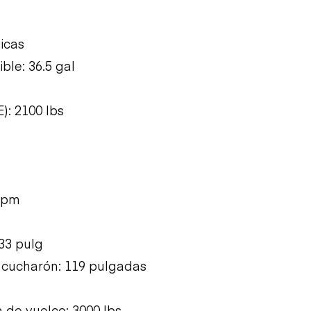
icas
le: 36.5 gal
: 2100 lbs
 gpm
33 pulg
l cucharón: 119 pulgadas
 de vuelco: 3000 lbs