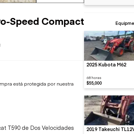
sobre orugas
Trailers
Excavadoras
Remolques volcados
Motoniveladoras
wo-Speed Compact
Remolques de
Minicargadoras
Equipme
plataforma
Omitir cargadores
Remolques de troncos
Raspadores
Cargadoras de ruedas
3
2025 Kubota M62
68 horas
$55,000
mpra está protegida por nuestra
t T590 de Dos Velocidades
2019 Takeuchi TL1