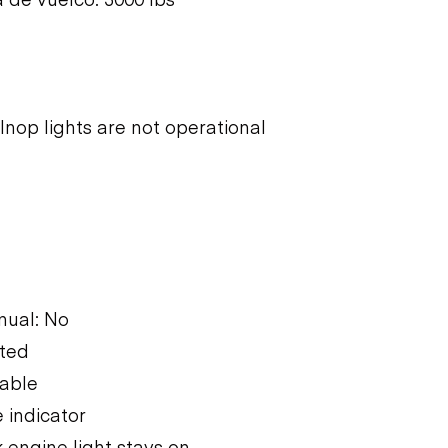
 Inop lights are not operational
nual: No
sted
rable
e indicator
 engine light stays on