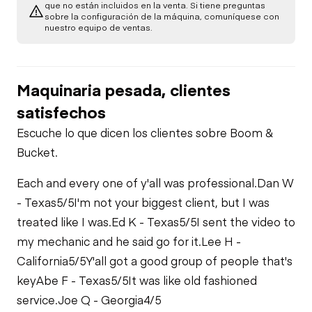
Heater
que no están incluidos en la venta. Si tiene preguntas
sobre la configuración de la máquina, comuníquese con
Hydraulics
nuestro equipo de ventas.
Drill Rod Loading
Fuel Leaks
Limited Function
System
Limited Function
Check
Check
Cooling System
Maquinaria pesada, clientes
Air Compressor
Leaks
satisfechos
Escuche lo que dicen los clientes sobre Boom &
Bucket.
Each and every one of y'all was professional.
Dan W
- Texas
5/5
I'm not your biggest client, but I was
treated like I was.
Ed K - Texas
5/5
I sent the video to
my mechanic and he said go for it.
Lee H -
California
5/5
Y'all got a good group of people that's
key
Abe F - Texas
5/5
It was like old fashioned
service.
Joe Q - Georgia
4/5