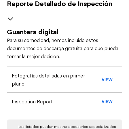
Reporte Detallado de Inspección
Guantera digital
Safety
Para su comodidad, hemos incluido estos
Travel Alarm
General Appearance
documentos de descarga gratuita para que pueda
tomar la mejor decisión.
Exterior Lights
Control Station
Horn
Fotografías detalladas en primer
Warning Lights
Engine
VIEW
Seat Belts
plano
A/C Compressor
Drivetrain
Gauges
Safety Lock
Inspection Report
VIEW
Out/Stop
Limited Function
Chassis
Starter
Check (Drivetrain-
Air Conditioner
Track)
Stake Down
Undercarriage
System
Los listados pueden mostrar accesorios especializados
Oil Leaks