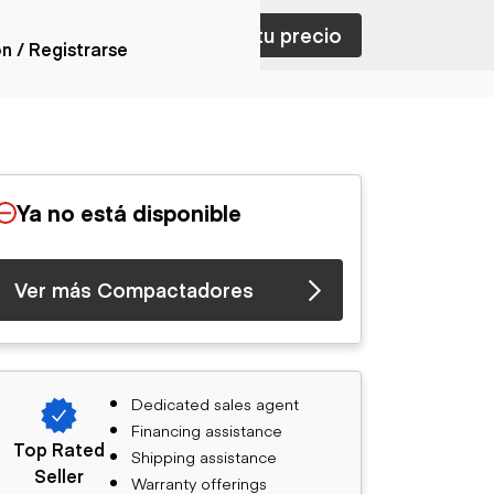
ar con ventas
Nombra tu precio
ón / Registrarse
ones
nes articulados
nes con
Ya no está disponible
forma
nes volquetes
nes de
Ver más Compactadores
orte
nes fuera de
era
nes de servicio
nes especiales
Dedicated sales agent
nes con
Financing assistance
ue cisterna
Top Rated
Shipping assistance
Seller
Warranty offerings