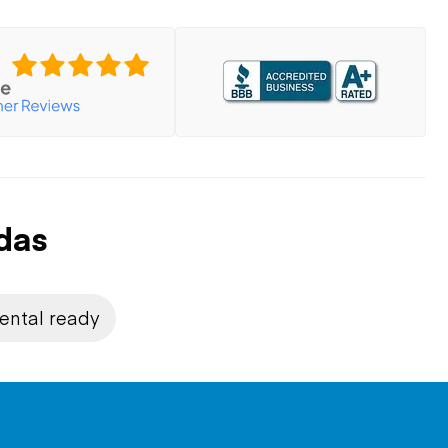
das
rental ready