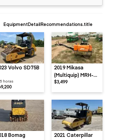
EquipmentDetailRecommendations.title
023 Volvo SD75B
2019 Mikasa
(Multiquip) MRH-
5 horas
$3,499
800GS
69,200
018 Bomag
2021 Caterpillar