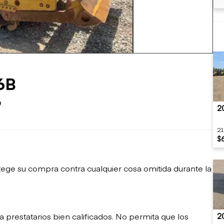
sobre orugas
Trailers
Excavadoras
Remolques volcados
+35 mas
Motoniveladoras
Remolques de
Minicargadoras
plataforma
Omitir cargadores
Remolques de troncos
Raspadores
Cargadoras de ruedas
6B
9
2
21
$
ege su compra contra cualquier cosa omitida durante la
2
restatarios bien calificados. No permita que los