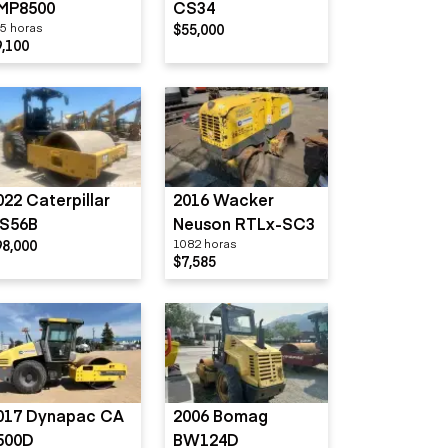
MP8500
CS34
5 horas
$55,000
9,100
022 Caterpillar
2016 Wacker
S56B
Neuson RTLx-SC3
98,000
1082 horas
$7,585
017 Dynapac CA
2006 Bomag
500D
BW124D