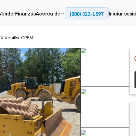
Contact
Vender
Finanzas
Acerca de
Iniciar sesi
(888) 313-1597
Prensa
Empresa
Caterpillar CP56B
Aérea
Pavimentación
Cami
Recursos
Camiones con
Fresadoras en frío
Camio
Blog
plataforma
Compactadores
Camio
Grúas
Adoquines
plata
Carretillas elevadoras
Recuperadores de
Camio
Ascensores
carreteras
Camio
Manipuladores
transp
telescópicos
Camio
carret
Camio
Movimiento de
Generación de
Camio
tierra
energía
Camio
Retroexcavadoras
Generadores
remolq
Topadoras
Cargadoras compactas