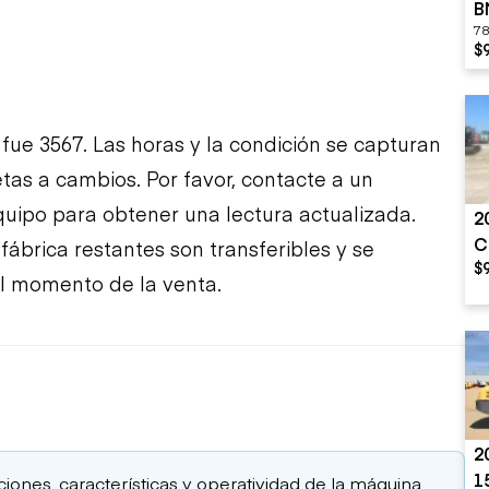
B
78
$
fue 3567. Las horas y la condición se capturan
etas a cambios. Por favor, contacte a un
uipo para obtener una lectura actualizada.
2
C
ábrica restantes son transferibles y se
$
el momento de la venta.
2
1
aciones, características y operatividad de la máquina