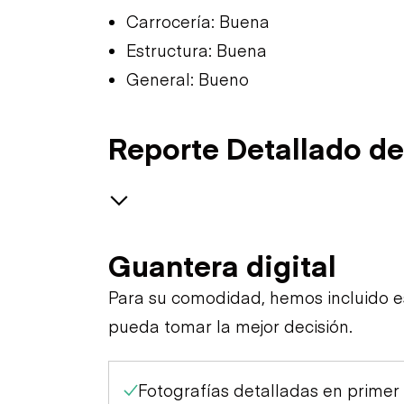
Carrocería: Buena
Estructura: Buena
General: Bueno
Reporte Detallado de
GENERAL CONDITION
Guantera digital
Machine Starts and is
GENERAL APPEARANCE
Para su comodidad, hemos incluido 
Operable
pueda tomar la mejor decisión.
SAFETY ITEMS
Bumper
Visible Oil Leaks
Fotografías detalladas en primer
OPERATOR STATION
Horn
Cab or Canopy