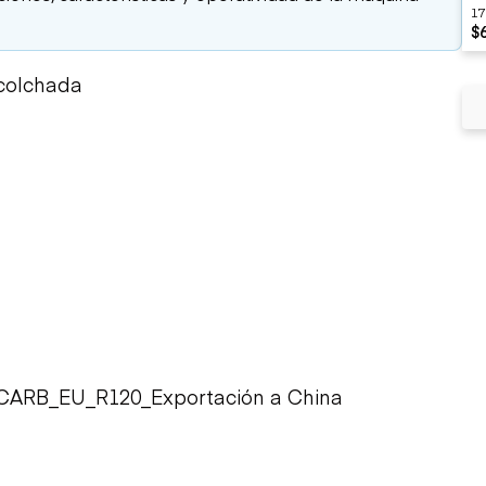
17
$
Acolchada
/CARB_EU_R120_Exportación a China