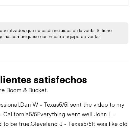
ecializados que no están incluidos en la venta. Si tiene
quina, comuníquese con nuestro equipo de ventas.
STEM
lientes satisfechos
bre Boom & Bucket.
ssional.
Dan W - Texas
5/5
I sent the video to my
- California
5/5
Everything went well.
John L -
 to be true.
Cleveland J - Texas
5/5
It was like old