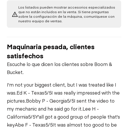
Limited Function
Hydraulics
Limited Function
Check (roller)
Los listados pueden mostrar accesorios especializados
Fuel Leaks
Check -
que no están incluidos en la venta. Si tiene preguntas
Compaction
sobre la configuración de la máquina, comuníquese con
Limited Function
nuestro equipo de ventas.
Check
Cooling System
Leaks
Maquinaria pesada, clientes
satisfechos
Escuche lo que dicen los clientes sobre Boom &
Bucket.
I'm not your biggest client, but I was treated like I
was.
Ed K - Texas
5/5
I was really impressed with the
pictures.
Bobby P - Georgia
5/5
I sent the video to
my mechanic and he said go for it.
Lee H -
California
5/5
Y'all got a good group of people that's
key
Abe F - Texas
5/5
It was almost too good to be