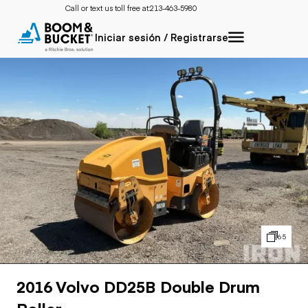
Call or text us toll free at:
213-463-5980
Iniciar sesión / Registrarse
65
2016 Volvo DD25B Double Drum
Roller