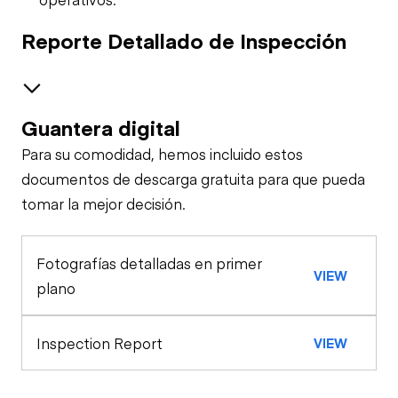
Reporte Detallado de Inspección
Guantera digital
Safety
Para su comodidad, hemos incluido estos
Travel Alarm
General Appearance
documentos de descarga gratuita para que pueda
tomar la mejor decisión.
Exterior Lights
Control Station
Horn
Fotografías detalladas en primer
Warning Lights
Engine
VIEW
Seat Belts
plano
Starter
Drivetrain
Limited Function
Check
Safety Lock
Inspection Report
VIEW
Out/Stop
Transmission
Chassis
Oil Leaks