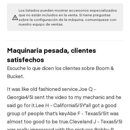
Los listados pueden mostrar accesorios especializados
que no están incluidos en la venta. Si tiene preguntas
sobre la configuración de la máquina, comuníquese con
nuestro equipo de ventas.
Maquinaria pesada, clientes
satisfechos
Escuche lo que dicen los clientes sobre Boom &
Bucket.
It was like old fashioned service.
Joe Q -
Georgia
4/5
I sent the video to my mechanic and he
said go for it.
Lee H - California
5/5
Y'all got a good
group of people that's key
Abe F - Texas
5/5
It was
almost too good to be true.
Cleveland J - Texas
5/5
I
was really impressed with the pictures.
Bobby P -