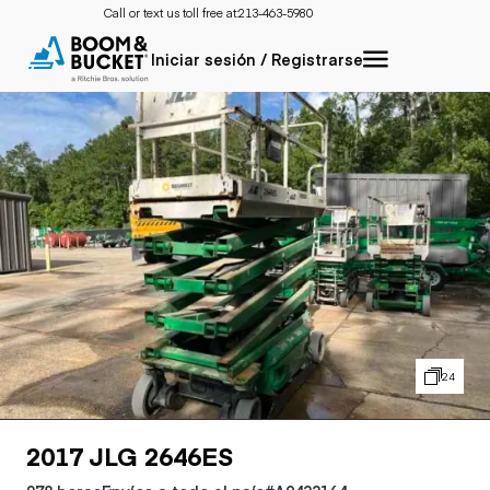
Call or text us toll free at:
213-463-5980
Iniciar sesión / Registrarse
24
2017 JLG 2646ES