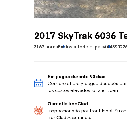
Petróleo y gas
2017 SkyTrak 6036 T
3162 horas
Envíos a todo el país
#A439022
Sin pagos durante 90 días
Compre ahora y pague después para p
los costos elevados lo ralenticen.
Garantía IronClad
Inspeccionado por IronPlanet. Su co
IronClad Assurance.