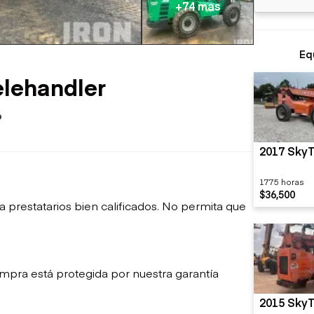
sobre orugas
+74 mas
Trailers
Excavadoras
Remolques volcados
Motoniveladoras
Remolques de
Minicargadoras
Eq
plataforma
Omitir cargadores
Remolques de troncos
Raspadores
elehandler
Cargadoras de ruedas
6
2017 SkyT
1775 horas
$36,500
restatarios bien calificados. No permita que
mpra está protegida por nuestra garantía
2015 SkyT