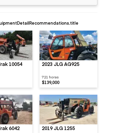
uipmentDetailRecommendations.title
rak 10054
2023 JLG AG925
721 horas
$139,000
rak 6042
2019 JLG 1255