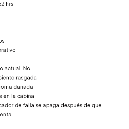
62 hrs
os
rativo
 actual: No
siento rasgada
e goma dañada
s en la cabina
dicador de falla se apaga después de que
enta.