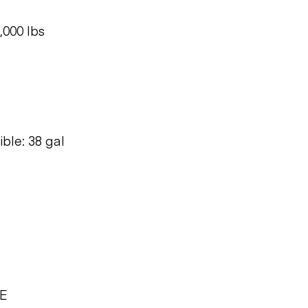
000 lbs
ble: 38 gal
CE