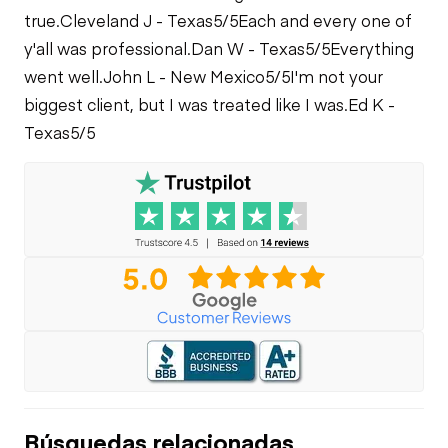
true.
Cleveland J - Texas
5/5
Each and every one of
y'all was professional.
Dan W - Texas
5/5
Everything
went well.
John L - New Mexico
5/5
I'm not your
biggest client, but I was treated like I was.
Ed K -
Texas
5/5
Búsquedas relacionadas