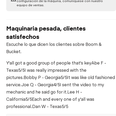
configuración de la máquina, comuníquese con nuestro
Medidores
equipo de ventas.
Transmisión
Chasis
Fugas de Aceite
Calefactor
Verificación de
Bajo Chasis
Verificación de
Maquinaria pesada, clientes
Función Limitada
Fugas de
Función Limitada
Combustible
Verificación de
satisfechos
(Tren de Potencia-
Hidráulica
Función Limitada
Riel)
Escuche lo que dicen los clientes sobre Boom &
Fugas del Sistema
Verificación de
Bucket.
de Refrigeración
Función Limitada
Y'all got a good group of people that's key
Abe F -
Texas
5/5
I was really impressed with the
pictures.
Bobby P - Georgia
5/5
It was like old fashioned
service.
Joe Q - Georgia
4/5
I sent the video to my
mechanic and he said go for it.
Lee H -
California
5/5
Each and every one of y'all was
professional.
Dan W - Texas
5/5