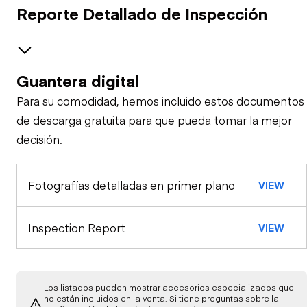
Reporte Detallado de Inspección
Guantera digital
Seguridad
Para su comodidad, hemos incluido estos documentos
Alarma de Viaje
Especialidad
de descarga gratuita para que pueda tomar la mejor
decisión.
Análisis de Muestra de Aceite (motor)
Claxon
Fotografías detalladas en primer plano
VIEW
Apariencia General
Cinturones de
Seguridad
Luces Exteriores
Estación de Control
Inspection Report
VIEW
Bloqueo de
Luces de
Motor
Seguridad/Parada
Advertencia
Los listados pueden mostrar accesorios especializados que
Arrancador
Tren de Potencia
no están incluidos en la venta. Si tiene preguntas sobre la