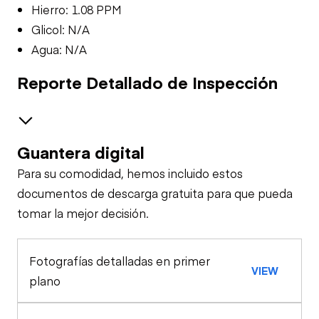
Hierro: 1.08 PPM
Glicol: N/A
Agua: N/A
Reporte Detallado de Inspección
Guantera digital
Seguridad
Para su comodidad, hemos incluido estos
Alarma de Viaje
Especialidad
documentos de descarga gratuita para que pueda
tomar la mejor decisión.
Acoplador Rápido
Análisis de Muestra de Aceite (motor)
Claxon
de Cargador
Fotografías detalladas en primer
Análisis de Muestra de Aceite (hidráulico)
VIEW
Cinturones de
plano
Seguridad
Apariencia General