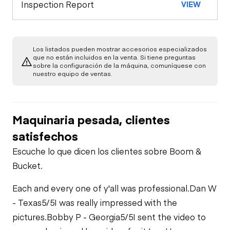
Inspection Report
VIEW
Bloqueo de
Luces Exteriores
Estación de Control
Seguridad/Parada
Medidores
Motor
Los listados pueden mostrar accesorios especializados
que no están incluidos en la venta. Si tiene preguntas
sobre la configuración de la máquina, comuníquese con
Arrancador
Tren de Potencia
Verificación de
nuestro equipo de ventas.
Función Limitada
Transmisión
Chasis
Fugas de Aceite
Maquinaria pesada, clientes
Verificación de
Hidráulica
Caja de
Función Limitada -
Fugas de
satisfechos
Transferencia / Caja
Frenos
Combustible
de Caída
Verificación de
Escuche lo que dicen los clientes sobre Boom &
Función Limitada
Bucket.
Fugas del Sistema
Verificación de
de Refrigeración
Función Limitada
Each and every one of y'all was professional.
Dan W
- Texas
5/5
I was really impressed with the
pictures.
Bobby P - Georgia
5/5
I sent the video to