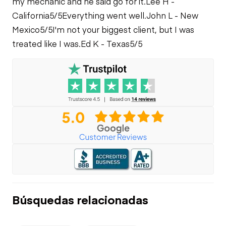
my mechanic and he said go for it.
Lee H -
California
5/5
Everything went well.
John L - New
Mexico
5/5
I'm not your biggest client, but I was
treated like I was.
Ed K - Texas
5/5
Búsquedas relacionadas