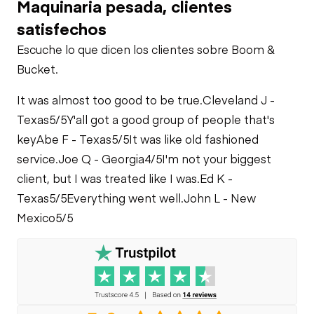
Maquinaria pesada, clientes
satisfechos
Limited Function
Escuche lo que dicen los clientes sobre Boom &
Check
Bucket.
It was almost too good to be true.
Cleveland J -
Texas
5/5
Y'all got a good group of people that's
key
Abe F - Texas
5/5
It was like old fashioned
service.
Joe Q - Georgia
4/5
I'm not your biggest
client, but I was treated like I was.
Ed K -
Texas
5/5
Everything went well.
John L - New
Mexico
5/5