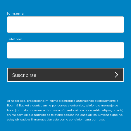
form.email
Teléfono
Suscribirse
Al hacer clic, proporciono mi firma electrónica autorizando expresamente a
Boom & Bucket a contactarme por correo electrónico, teléfono o mensaje de
texto (incluido un sistema de marcación automática o voz artificial/pregrabada)
en mi domicilio o número de teléfono celular indicado arriba. Entiendo que no
estoy obligado a firmar/aceptar esto como condición para comprar.