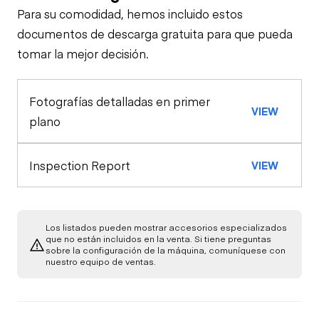
Para su comodidad, hemos incluido estos
Travel Alarm
General Appearance
documentos de descarga gratuita para que pueda
tomar la mejor decisión.
Exterior Lights
Control Station
Horn
Fotografías detalladas en primer
Warning Lights
Engine
VIEW
Seat Belts
plano
Starter
Drivetrain
Gauges
Safety Lock
Inspection Report
VIEW
Out/Stop
Transmission
Chassis
Oil Leaks
Limited Function
Check
Limited Function
Hydraulics
Transfer Case /
Check - Brakes
Los listados pueden mostrar accesorios especializados
Fuel Leaks
Drop Box
que no están incluidos en la venta. Si tiene preguntas
sobre la configuración de la máquina, comuníquese con
Auxiliary Hydraulic
nuestro equipo de ventas.
Plumbing
Cooling System
Limited Function
Leaks
Check
Boom Lift
Cylinder(s)