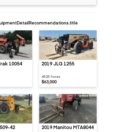
uipmentDetailRecommendations.title
rak 10054
2019 JLG 1255
4525 horas
$63,000
509-42
2019 Manitou MTA8044