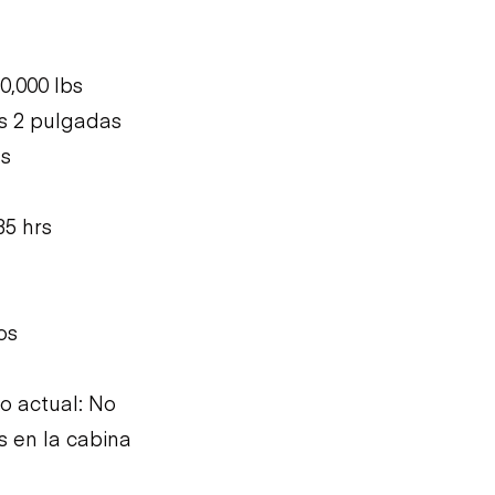
0,000 lbs
es 2 pulgadas
as
35 hrs
os
 actual: No
s en la cabina