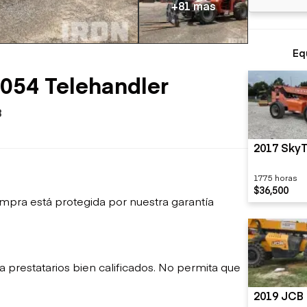
sobre orugas
+81 mas
Trailers
Excavadoras
Remolques volcados
Motoniveladoras
Remolques de
Minicargadoras
Eq
plataforma
Omitir cargadores
Remolques de troncos
Raspadores
054 Telehandler
Cargadoras de ruedas
8
2017 SkyT
1775 horas
$36,500
mpra está protegida por nuestra garantía
restatarios bien calificados. No permita que
2019 JCB 