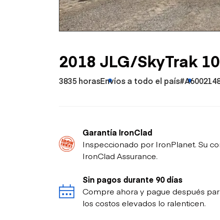
Petróleo y gas
2018 JLG/SkyTrak 10
3835 horas
Envíos a todo el país
#A600214
Garantía IronClad
Inspeccionado por IronPlanet. Su co
IronClad Assurance.
Sin pagos durante 90 días
Compre ahora y pague después para p
los costos elevados lo ralenticen.