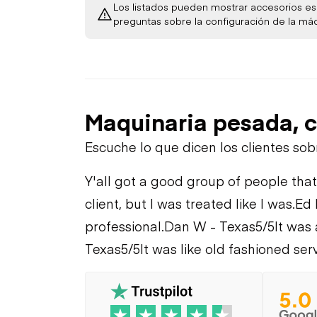
Los listados pueden mostrar accesorios esp
preguntas sobre la configuración de la má
Maquinaria pesada, c
Escuche lo que dicen los clientes so
Y'all got a good group of people that
client, but I was treated like I was.
Ed 
professional.
Dan W - Texas
5/5
It was
Texas
5/5
It was like old fashioned serv