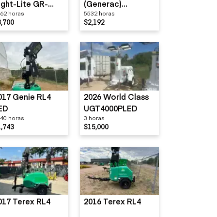
ight-Lite GR-
(Generac)
62 horas
5532 horas
eries
MLT3060
8,700
$2,192
017 Genie RL4
2026 World Class
ED
UGT4000PLED
40 horas
3 horas
1,743
$15,000
017 Terex RL4
2016 Terex RL4