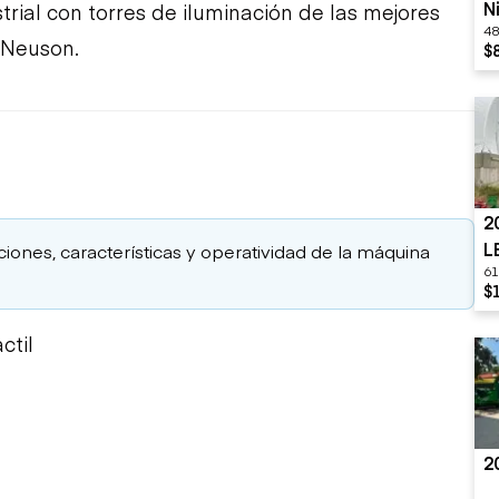
N
rial con torres de iluminación de las mejores
48
S
Neuson.
$
2
L
aciones, características y operatividad de la máquina
61
$
ctil
2