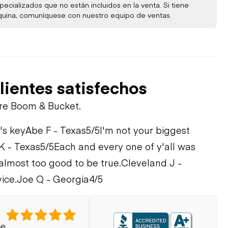
ecializados que no están incluidos en la venta. Si tiene
quina, comuníquese con nuestro equipo de ventas.
lientes satisfechos
bre Boom & Bucket.
's key
Abe F - Texas
5/5
I'm not your biggest
K - Texas
5/5
Each and every one of y'all was
 almost too good to be true.
Cleveland J -
ice.
Joe Q - Georgia
4/5