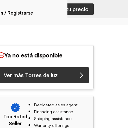
ar con ventas
Nombra tu precio
ón / Registrarse
ones
nes articulados
nes con
Ya no está disponible
forma
nes volquetes
nes de
Ver más Torres de luz
orte
nes fuera de
era
nes de servicio
nes especiales
Dedicated sales agent
nes con
Financing assistance
ue cisterna
Top Rated
Shipping assistance
Seller
Warranty offerings