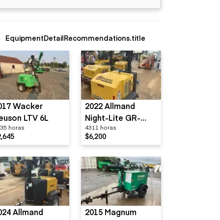
EquipmentDetailRecommendations.title
017 Wacker
2022 Allmand
euson LTV 6L
Night-Lite GR-
35 horas
4311 horas
Series
2,645
$6,200
024 Allmand
2015 Magnum