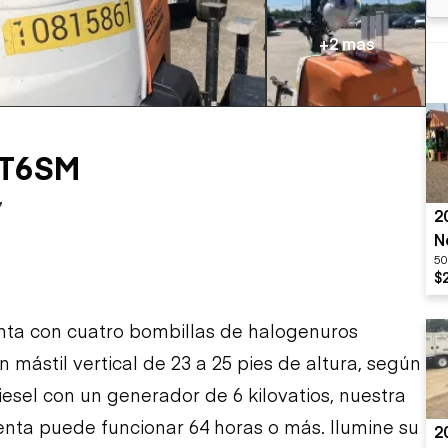
sobre orugas
Trailers
Excavadoras
Remolques volcados
+2 mas
Motoniveladoras
Remolques de
Minicargadoras
plataforma
Omitir cargadores
Remolques de troncos
Raspadores
Cargadoras de ruedas
LT6SM
7
2
N
50
$
uenta con cuatro bombillas de halogenuros
n mástil vertical de 23 a 25 pies de altura, según
esel con un generador de 6 kilovatios, nuestra
enta puede funcionar 64 horas o más. Ilumine su
2