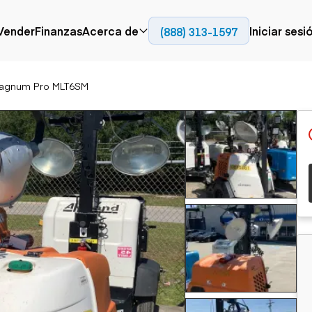
Contact
Vender
Finanzas
Acerca de
Iniciar sesi
(888) 313-1597
Prensa
Empresa
agnum Pro MLT6SM
Aérea
Pavimentación
Cami
Recursos
Camiones con
Fresadoras en frío
Camio
Blog
plataforma
Compactadores
Camio
Grúas
Adoquines
plata
Carretillas elevadoras
Recuperadores de
Camio
Ascensores
carreteras
Camio
Manipuladores
transp
telescópicos
Camio
carret
Camio
Movimiento de
Generación de
Camio
tierra
energía
Camio
Retroexcavadoras
Generadores
remolq
Topadoras
Cargadoras compactas