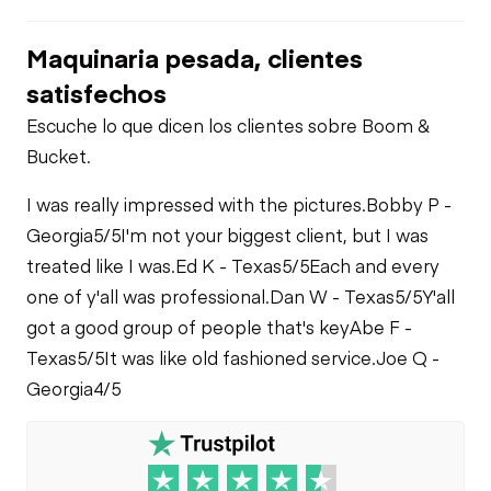
Maquinaria pesada, clientes
satisfechos
Escuche lo que dicen los clientes sobre Boom &
Bucket.
I was really impressed with the pictures.
Bobby P -
Georgia
5/5
I'm not your biggest client, but I was
treated like I was.
Ed K - Texas
5/5
Each and every
one of y'all was professional.
Dan W - Texas
5/5
Y'all
got a good group of people that's key
Abe F -
Texas
5/5
It was like old fashioned service.
Joe Q -
Georgia
4/5