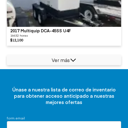
2017 Multiquip DCA-45SS U4F
16632 horas
$12,100
Ver más
Únase a nuestra lista de correo de inventario
para obtener acceso anticipado a nuestras
mejores ofertas
form.email