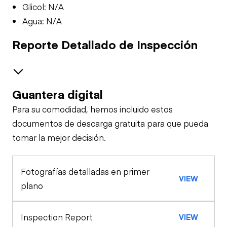
Glicol: N/A
Agua: N/A
Reporte Detallado de Inspección
Guantera digital
Safety
Para su comodidad, hemos incluido estos
Horn
General Appearance
documentos de descarga gratuita para que pueda
tomar la mejor decisión.
Control Station
Seat Belts
Fotografías detalladas en primer
Gauges
Engine
VIEW
plano
Starter
Drivetrain
Limited Function
Check
Inspection Report
VIEW
Limited Function
Chassis