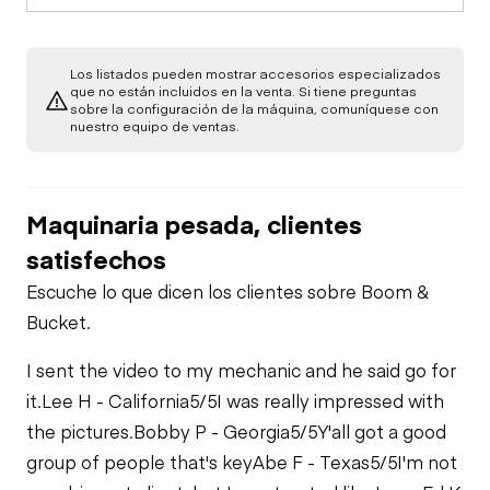
Oil Leaks
Check
Limited Function
Hydraulics
Check
Los listados pueden mostrar accesorios especializados
Fuel Leaks
que no están incluidos en la venta. Si tiene preguntas
sobre la configuración de la máquina, comuníquese con
Limited Function
nuestro equipo de ventas.
Check
Limited Function
Cooling System
Check - Brakes
Leaks
Maquinaria pesada, clientes
satisfechos
Escuche lo que dicen los clientes sobre Boom &
Bucket.
I sent the video to my mechanic and he said go for
it.
Lee H - California
5/5
I was really impressed with
the pictures.
Bobby P - Georgia
5/5
Y'all got a good
group of people that's key
Abe F - Texas
5/5
I'm not