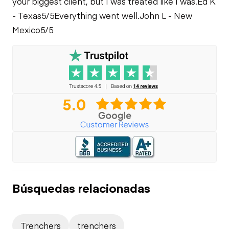
your biggest client, but I was treated like I was.
Ed K
- Texas
5/5
Everything went well.
John L - New
Mexico
5/5
Búsquedas relacionadas
Trenchers
trenchers