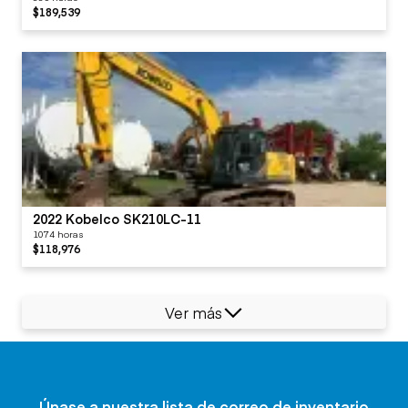
$189,539
2022 Kobelco SK210LC-11
1074 horas
$118,976
Ver más
Únase a nuestra lista de correo de inventario