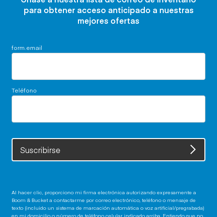
para obtener acceso anticipado a nuestras
mejores ofertas
form.email
Teléfono
Suscribirse
Al hacer clic, proporciono mi firma electrónica autorizando expresamente a
Boom & Bucket a contactarme por correo electrónico, teléfono o mensaje de
texto (incluido un sistema de marcación automática o voz artificial/pregrabada)
en mi domicilio o número de teléfono celular indicado arriba. Entiendo que no