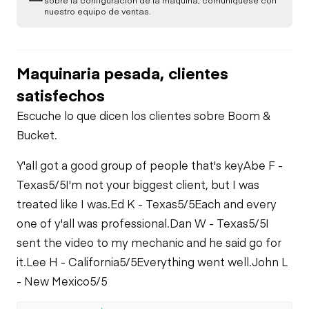
nuestro equipo de ventas.
Maquinaria pesada, clientes
satisfechos
Escuche lo que dicen los clientes sobre Boom &
Bucket.
Y'all got a good group of people that's key
Abe F -
Texas
5/5
I'm not your biggest client, but I was
treated like I was.
Ed K - Texas
5/5
Each and every
one of y'all was professional.
Dan W - Texas
5/5
I
sent the video to my mechanic and he said go for
it.
Lee H - California
5/5
Everything went well.
John L
- New Mexico
5/5