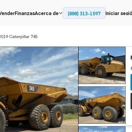
Contact
Vender
Finanzas
Acerca de
Iniciar sesi
(888) 313-1597
Prensa
Empresa
2019 Caterpillar 745
Aérea
Pavimentación
Cami
Recursos
Camiones con
Fresadoras en frío
Camio
Blog
plataforma
Compactadores
Camio
Grúas
Adoquines
plata
Carretillas elevadoras
Recuperadores de
Camio
Ascensores
carreteras
Camio
Manipuladores
transp
telescópicos
Camio
carret
Camio
Movimiento de
Generación de
Camio
tierra
energía
Camio
Retroexcavadoras
Generadores
remolq
Topadoras
Cargadoras compactas