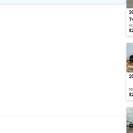
2
7
61
$
2
55
$