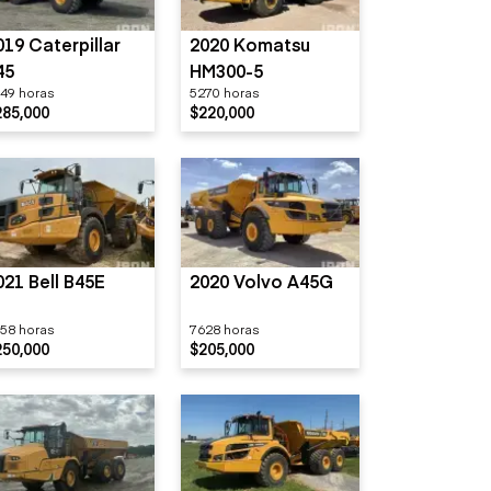
019 Caterpillar
2020 Komatsu
45
HM300-5
49 horas
5270 horas
285,000
$220,000
021 Bell B45E
2020 Volvo A45G
58 horas
7628 horas
250,000
$205,000