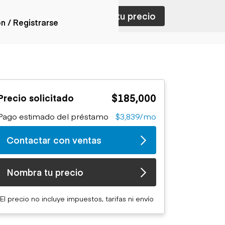
ar con ventas
Nombra tu precio
ón / Registrarse
ones
nes articulados
nes con
$185,000
Precio solicitado
forma
nes volquetes
Pago estimado del préstamo
$3,839/mo
nes de
orte
Contactar con ventas
nes fuera de
era
nes de servicio
Nombra tu precio
nes especiales
nes con
El precio no incluye impuestos, tarifas ni envío
ue cisterna