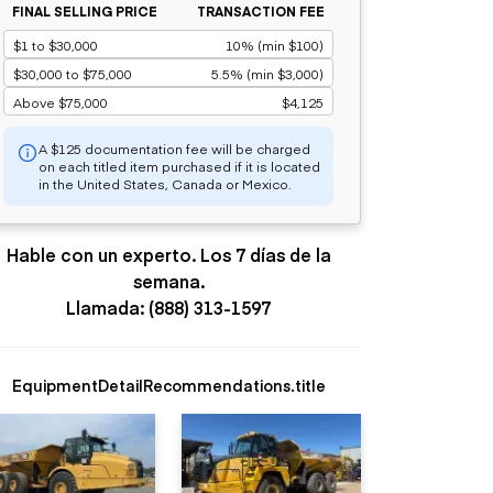
FINAL SELLING PRICE
TRANSACTION FEE
$1 to $30,000
10% (min $100)
$30,000 to $75,000
5.5% (min $3,000)
Above $75,000
$4,125
A $125 documentation fee will be charged
on each titled item purchased if it is located
in the United States, Canada or Mexico.
Hable con un experto. Los 7 días de la
semana.
Llamada: (888) 313-1597
EquipmentDetailRecommendations.title