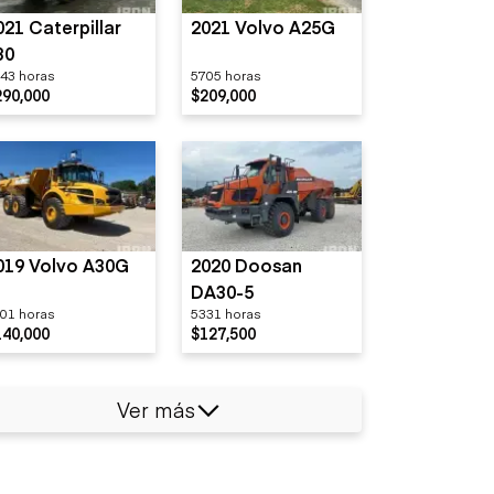
021 Caterpillar
2021 Volvo A25G
30
43 horas
5705 horas
290,000
$209,000
019 Volvo A30G
2020 Doosan
DA30-5
01 horas
5331 horas
140,000
$127,500
Ver más