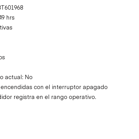
3T601968
49 hrs
tivas
os
 actual: No
s encendidas con el interruptor apagado
idor registra en el rango operativo.