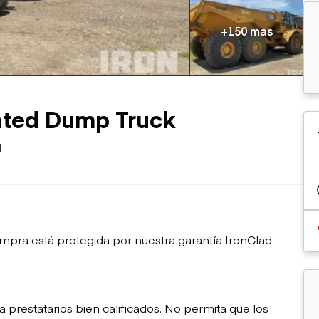
sobre orugas
Trailers
Excavadoras
Remolques volcados
+150 mas
Motoniveladoras
Remolques de
Minicargadoras
plataforma
Omitir cargadores
Remolques de troncos
Raspadores
Cargadoras de ruedas
ated Dump Truck
4
mpra está protegida por nuestra garantía IronClad
restatarios bien calificados. No permita que los