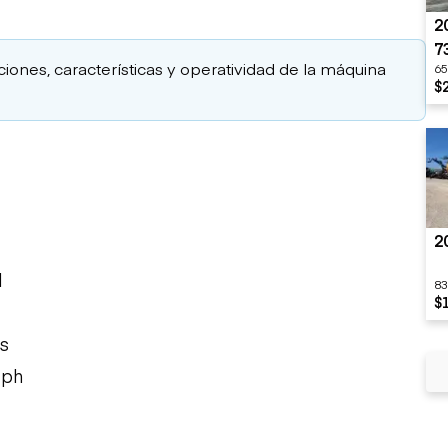
2
7
aciones, características y operatividad de la máquina
65
$
2
l
83
$
s
mph