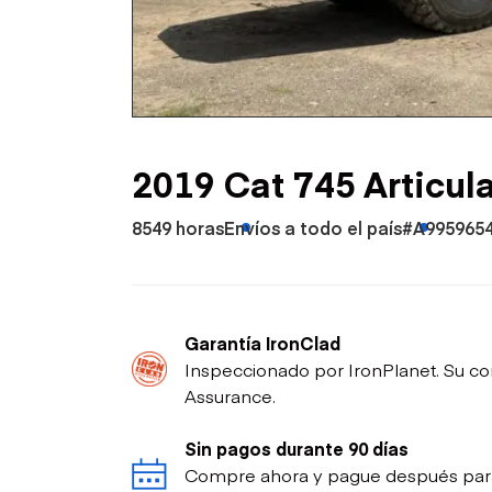
Petróleo y gas
2019 Cat 745 Articul
8549 horas
Envíos a todo el país
#A995965
Garantía IronClad
Inspeccionado por IronPlanet. Su co
Assurance.
Sin pagos durante 90 días
Compre ahora y pague después para p