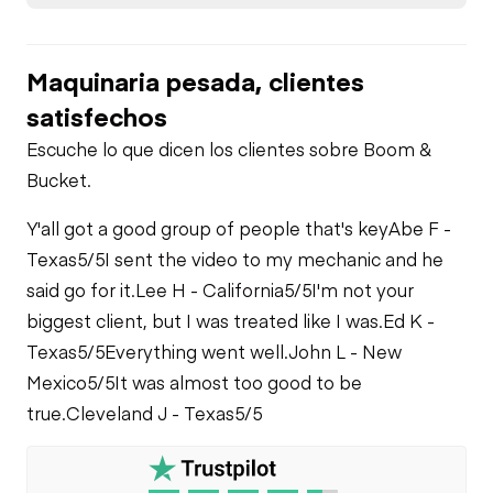
Maquinaria pesada, clientes
satisfechos
Escuche lo que dicen los clientes sobre Boom &
Bucket.
Y'all got a good group of people that's key
Abe F -
Texas
5/5
I sent the video to my mechanic and he
said go for it.
Lee H - California
5/5
I'm not your
biggest client, but I was treated like I was.
Ed K -
Texas
5/5
Everything went well.
John L - New
Mexico
5/5
It was almost too good to be
true.
Cleveland J - Texas
5/5