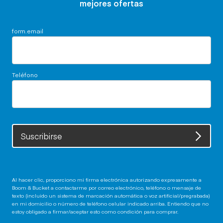
mejores ofertas
form.email
Teléfono
Suscribirse
Al hacer clic, proporciono mi firma electrónica autorizando expresamente a
Boom & Bucket a contactarme por correo electrónico, teléfono o mensaje de
texto (incluido un sistema de marcación automática o voz artificial/pregrabada)
en mi domicilio o número de teléfono celular indicado arriba. Entiendo que no
estoy obligado a firmar/aceptar esto como condición para comprar.