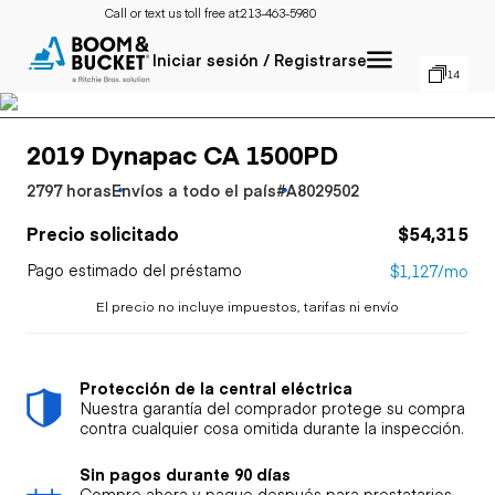
Call or text us toll free at:
213-463-5980
Iniciar sesión / Registrarse
14
2019 Dynapac CA 1500PD
2797 horas
Envíos a todo el país
#A8029502
Precio solicitado
$54,315
Pago estimado del préstamo
$1,127/mo
El precio no incluye impuestos, tarifas ni envío
Protección de la central eléctrica
Nuestra garantía del comprador protege su compra
contra cualquier cosa omitida durante la inspección.
Sin pagos durante 90 días
Compre ahora y pague después para prestatarios