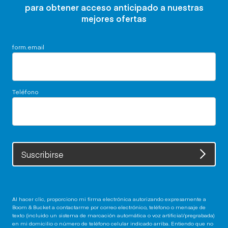
para obtener acceso anticipado a nuestras
mejores ofertas
form.email
Teléfono
Suscribirse
Al hacer clic, proporciono mi firma electrónica autorizando expresamente a
Boom & Bucket a contactarme por correo electrónico, teléfono o mensaje de
texto (incluido un sistema de marcación automática o voz artificial/pregrabada)
en mi domicilio o número de teléfono celular indicado arriba. Entiendo que no