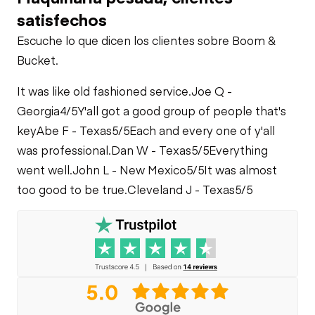
satisfechos
Escuche lo que dicen los clientes sobre Boom &
Bucket.
It was like old fashioned service.
Joe Q -
Georgia
4/5
Y'all got a good group of people that's
key
Abe F - Texas
5/5
Each and every one of y'all
was professional.
Dan W - Texas
5/5
Everything
went well.
John L - New Mexico
5/5
It was almost
too good to be true.
Cleveland J - Texas
5/5