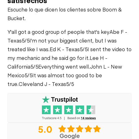
Escuche lo que dicen los clientes sobre Boom &
Bucket.
Y'all got a good group of people that's key
Abe F -
Texas
5/5
I'm not your biggest client, but I was
treated like I was.
Ed K - Texas
5/5
I sent the video to
my mechanic and he said go for it.
Lee H -
California
5/5
Everything went well.
John L - New
Mexico
5/5
It was almost too good to be
true.
Cleveland J - Texas
5/5