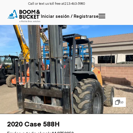
Call or text us toll free at:
213-463-5980
Iniciar sesión / Registrarse
10
2020 Case 588H