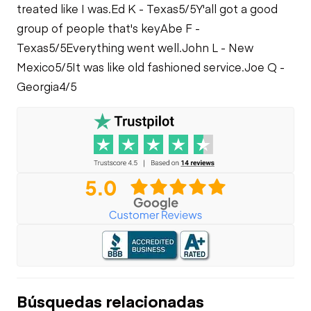
treated like I was.
Ed K - Texas
5/5
Y'all got a good
group of people that's key
Abe F -
Texas
5/5
Everything went well.
John L - New
Mexico
5/5
It was like old fashioned service.
Joe Q -
Georgia
4/5
Búsquedas relacionadas