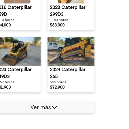
016 Caterpillar
2023 Caterpillar
59D
299D3
13 horas
1183 horas
34,000
$63,900
023 Caterpillar
2024 Caterpillar
49D3
265
57 horas
566 horas
41,900
$72,900
Ver más