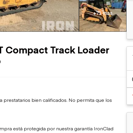
sobre orugas
Trailers
Excavadoras
Remolques volcados
+71 mas
Motoniveladoras
Remolques de
Minicargadoras
plataforma
Omitir cargadores
Remolques de troncos
Raspadores
Cargadoras de ruedas
T Compact Track Loader
0
restatarios bien calificados. No permita que los
mpra está protegida por nuestra garantía IronClad