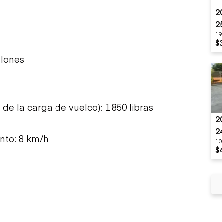
2
2
19
$
alones
e la carga de vuelco): 1.850 libras
2
2
nto: 8 km/h
10
$