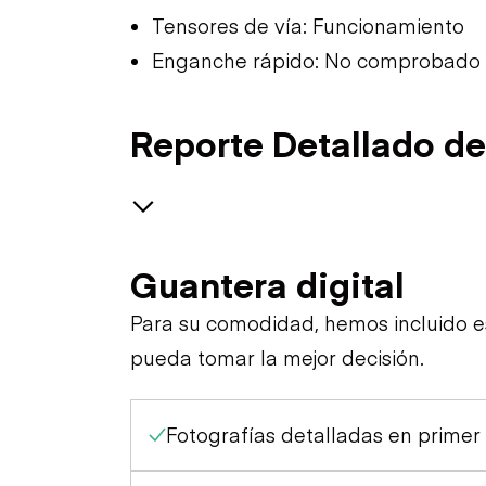
Tensores de vía: Funcionamiento
Enganche rápido: No comprobado
Reporte Detallado de
Seguridad
Guantera digital
Especialidad
Alarma de Viaje
Para su comodidad, hemos incluido 
pueda tomar la mejor decisión.
Apariencia General
Claxon
Fotografías detalladas en primer
Estación de Control
Luces Exteriores
Cinturones de Seguridad