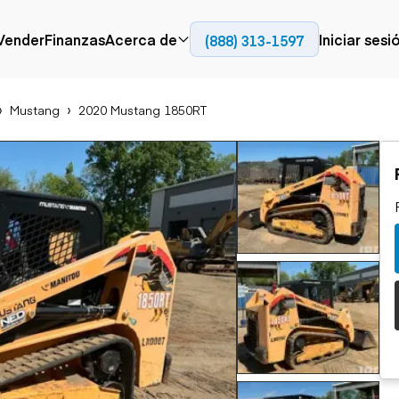
Contact
Vender
Finanzas
Acerca de
Iniciar sesi
(888) 313-1597
Prensa
Empresa
Mustang
2020 Mustang 1850RT
Aérea
Pavimentación
Cami
Recursos
Camiones con
Fresadoras en frío
Camio
Blog
plataforma
Compactadores
Camio
Grúas
Adoquines
plata
Carretillas elevadoras
Recuperadores de
Camio
Ascensores
carreteras
Camio
Manipuladores
transp
telescópicos
Camio
carret
Camio
Movimiento de
Generación de
Camio
tierra
energía
Camio
Retroexcavadoras
Generadores
remolq
Topadoras
Cargadoras compactas