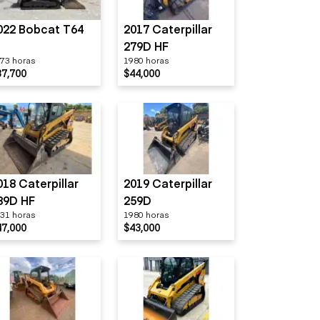
022 Bobcat T64
2017 Caterpillar
279D HF
73 horas
1980 horas
37,700
$44,000
018 Caterpillar
2019 Caterpillar
89D HF
259D
31 horas
1980 horas
47,000
$43,000