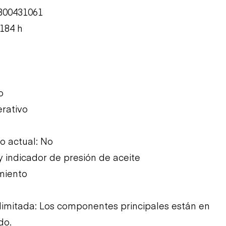
B00431061
184 h
o
rativo
 actual: No
y indicador de presión de aceite
miento
imitada: Los componentes principales están en
do.