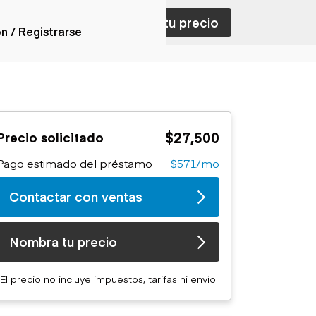
ar con ventas
Nombra tu precio
ón / Registrarse
ones
nes articulados
nes con
$27,500
Precio solicitado
forma
nes volquetes
Pago estimado del préstamo
$571/mo
nes de
orte
Contactar con ventas
nes fuera de
era
nes de servicio
Nombra tu precio
nes especiales
nes con
El precio no incluye impuestos, tarifas ni envío
ue cisterna