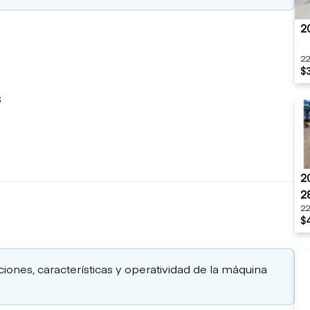
2
22
$
s
2
2
22
$
aciones, características y operatividad de la máquina