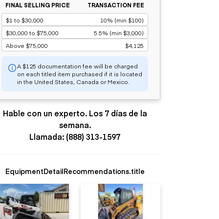
FINAL SELLING PRICE
TRANSACTION FEE
$1 to $30,000
10% (min $100)
$30,000 to $75,000
5.5% (min $3,000)
Above $75,000
$4,125
A $125 documentation fee will be charged
on each titled item purchased if it is located
in the United States, Canada or Mexico.
Hable con un experto. Los 7 días de la
semana.
Llamada: (888) 313-1597
EquipmentDetailRecommendations.title