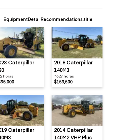
EquipmentDetailRecommendations.title
023 Caterpillar
2018 Caterpillar
20
140M3
2 horas
7627 horas
395,000
$159,500
019 Caterpillar
2014 Caterpillar
40M3
140M2 VHP Plus