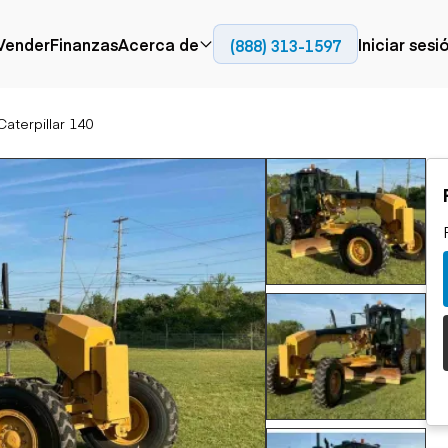
Contact
Vender
Finanzas
Acerca de
Iniciar sesi
(888) 313-1597
Prensa
Empresa
aterpillar 140
Aérea
Pavimentación
Cami
Recursos
Camiones con
Fresadoras en frío
Camio
Blog
plataforma
Compactadores
Camio
Grúas
Adoquines
plata
Carretillas elevadoras
Recuperadores de
Camio
Ascensores
carreteras
Camio
Manipuladores
transp
telescópicos
Camio
carret
Camio
Movimiento de
Generación de
Camio
tierra
energía
Camio
Retroexcavadoras
Generadores
remolq
Topadoras
Cargadoras compactas