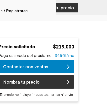
ar con ventas
Nombra tu precio
ón / Registrarse
ones
nes articulados
nes con
$219,000
Precio solicitado
forma
nes volquetes
Pago estimado del préstamo
$4,545/mo
nes de
orte
Contactar con ventas
nes fuera de
era
nes de servicio
Nombra tu precio
nes especiales
nes con
El precio no incluye impuestos, tarifas ni envío
ue cisterna