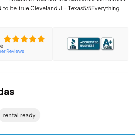
 to be true.
Cleveland J - Texas
5/5
Everything
das
rental ready