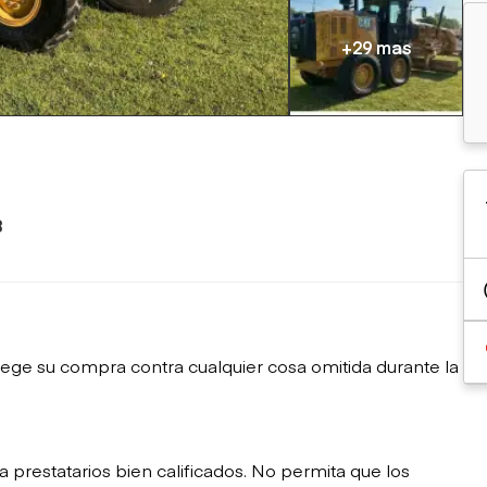
sobre orugas
Trailers
Excavadoras
Remolques volcados
+29 mas
Motoniveladoras
Remolques de
Minicargadoras
plataforma
Omitir cargadores
Remolques de troncos
Raspadores
Cargadoras de ruedas
8
ege su compra contra cualquier cosa omitida durante la
restatarios bien calificados. No permita que los