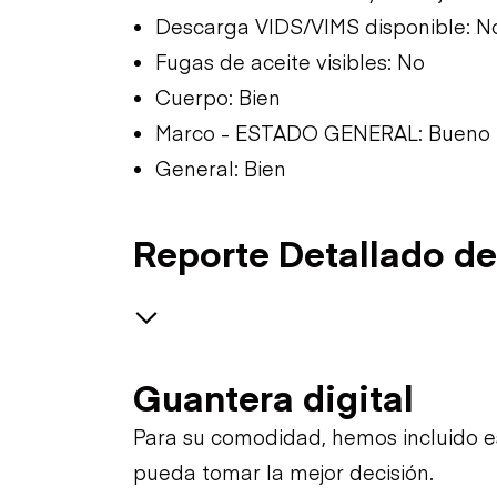
Descarga VIDS/VIMS disponible: N
Fugas de aceite visibles: No
Cuerpo: Bien
Marco - ESTADO GENERAL: Bueno
General: Bien
Reporte Detallado de
GENERAL CONDITION
Guantera digital
Machine Starts and is
GENERAL APPEARANCE
Para su comodidad, hemos incluido 
Operable
pueda tomar la mejor decisión.
SAFETY ITEMS
Battery Box