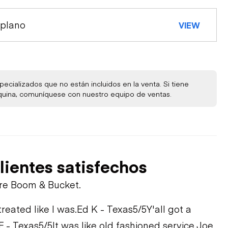
 plano
VIEW
ecializados que no están incluidos en la venta. Si tiene
quina, comuníquese con nuestro equipo de ventas.
STEM
lientes satisfechos
bre Boom & Bucket.
treated like I was.
Ed K - Texas
5/5
Y'all got a
F - Texas
5/5
It was like old fashioned service.
Joe