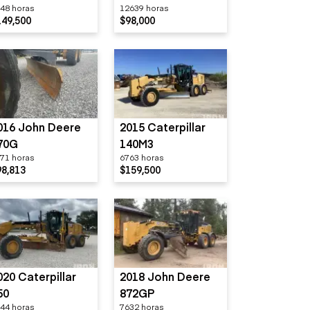
48 horas
12639 horas
149,500
$98,000
016 John Deere
2015 Caterpillar
70G
140M3
71 horas
6763 horas
98,813
$159,500
020 Caterpillar
2018 John Deere
50
872GP
44 horas
7632 horas