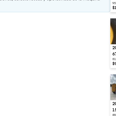
95
$
2
6
81
$
2
1
89