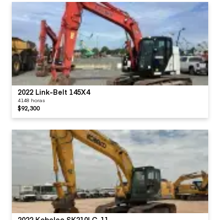
2022 Link-Belt 145X4
4148 horas
$92,300
2022 Kobelco SK210LC-11