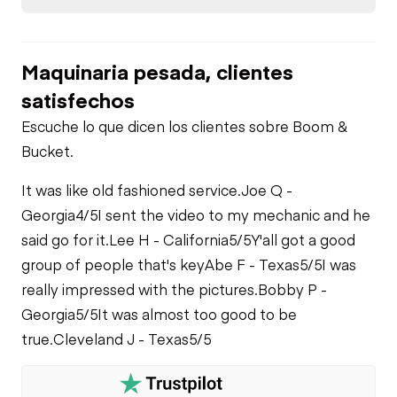
Maquinaria pesada, clientes
satisfechos
Escuche lo que dicen los clientes sobre Boom &
Bucket.
It was like old fashioned service.
Joe Q -
Georgia
4/5
I sent the video to my mechanic and he
said go for it.
Lee H - California
5/5
Y'all got a good
group of people that's key
Abe F - Texas
5/5
I was
really impressed with the pictures.
Bobby P -
Georgia
5/5
It was almost too good to be
true.
Cleveland J - Texas
5/5