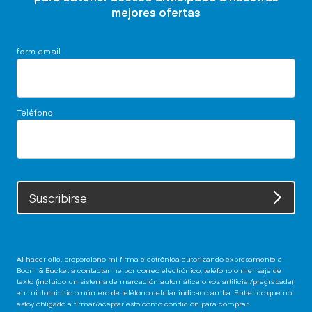
mejores ofertas
form.email
Teléfono
Suscribirse
Al hacer clic, proporciono mi firma electrónica autorizando expresamente a
Boom & Bucket a contactarme por correo electrónico, teléfono o mensaje de
texto (incluido un sistema de marcación automática o voz artificial/pregrabada)
en mi domicilio o número de teléfono celular indicado arriba. Entiendo que no
estoy obligado a firmar/aceptar esto como condición para comprar.