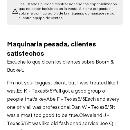
Los listados pueden mostrar accesorios especializados
que no están incluidos en la venta. Si tiene preguntas
sobre la configuración de la máquina, comuníquese con
nuestro equipo de ventas.
Maquinaria pesada, clientes
satisfechos
Escuche lo que dicen los clientes sobre Boom &
Bucket.
I'm not your biggest client, but I was treated like I
was.
Ed K - Texas
5/5
Y'all got a good group of
people that's key
Abe F - Texas
5/5
Each and every
one of y'all was professional.
Dan W - Texas
5/5
It
was almost too good to be true.
Cleveland J -
Texas
5/5
It was like old fashioned service.
Joe Q -