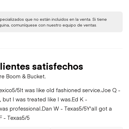
ecializados que no están incluidos en la venta. Si tiene
quina, comuníquese con nuestro equipo de ventas.
lientes satisfechos
bre Boom & Bucket.
exico
5/5
It was like old fashioned service.
Joe Q -
, but I was treated like I was.
Ed K -
was professional.
Dan W - Texas
5/5
Y'all got a
F - Texas
5/5