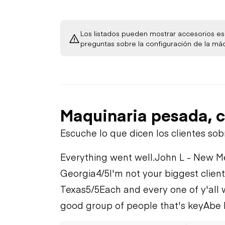
Los listados pueden mostrar accesorios esp
preguntas sobre la configuración de la má
Maquinaria pesada, c
Escuche lo que dicen los clientes so
Everything went well.
John L - New M
Georgia
4/5
I'm not your biggest client
Texas
5/5
Each and every one of y'all 
good group of people that's key
Abe 