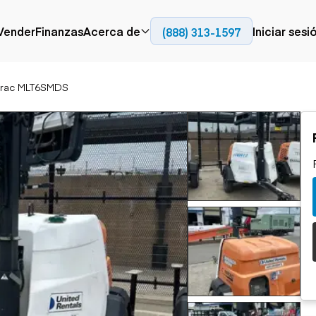
Contact
Vender
Finanzas
Acerca de
Iniciar sesi
(888) 313-1597
Prensa
Empresa
rac MLT6SMDS
Aérea
Pavimentación
Cami
Recursos
Camiones con
Fresadoras en frío
Camio
Blog
plataforma
Compactadores
Camio
Grúas
Adoquines
plata
Carretillas elevadoras
Recuperadores de
Camio
Ascensores
carreteras
Camio
Manipuladores
transp
telescópicos
Camio
carret
Camio
Movimiento de
Generación de
Camio
tierra
energía
Camio
Retroexcavadoras
Generadores
remolq
Topadoras
Cargadoras compactas