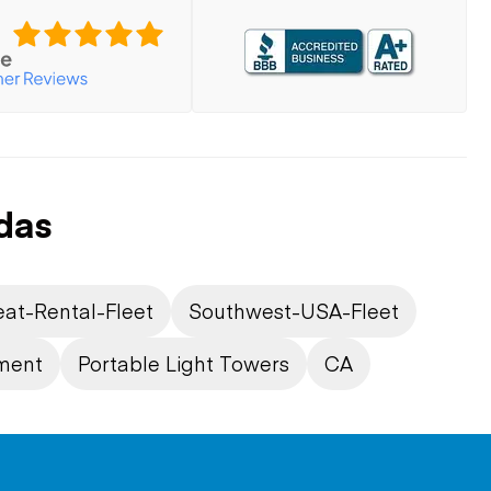
das
at-Rental-Fleet
Southwest-USA-Fleet
pment
Portable Light Towers
CA