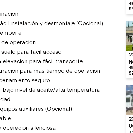
48
S
$
inación
ácil instalación y desmontaje (Opcional)
ntemperie
o de operación
 suelo para fácil acceso
2
 elevación para fácil transporte
N
45
uración para más tiempo de operación
$
acenamiento seguro
bajo nivel de aceite/alta temperatura
idad
quipos auxiliares (Opcional)
table
2
U
 operación silenciosa
3 