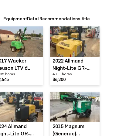
EquipmentDetailRecommendations.title
017 Wacker
2022 Allmand
euson LTV 6L
Night-Lite GR-
35 horas
4311 horas
Series
2,645
$6,200
024 Allmand
2015 Magnum
ight-Lite GR-
(Generac)