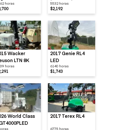
62 horas
5532 horas
eries
MLT3060
8,700
$2,192
015 Wacker
2017 Genie RL4
euson LTN 8K
LED
09 horas
6140 horas
2,291
$1,743
026 World Class
2017 Terex RL4
GT4000PLED
horas
6775 horas