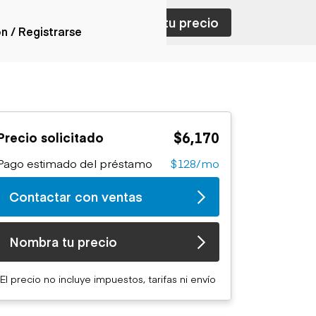
ar con ventas
Nombra tu precio
ón / Registrarse
ones
nes articulados
nes con
$6,170
Precio solicitado
forma
nes volquetes
Pago estimado del préstamo
$128/mo
nes de
orte
Contactar con ventas
nes fuera de
era
nes de servicio
Nombra tu precio
nes especiales
nes con
El precio no incluye impuestos, tarifas ni envío
ue cisterna