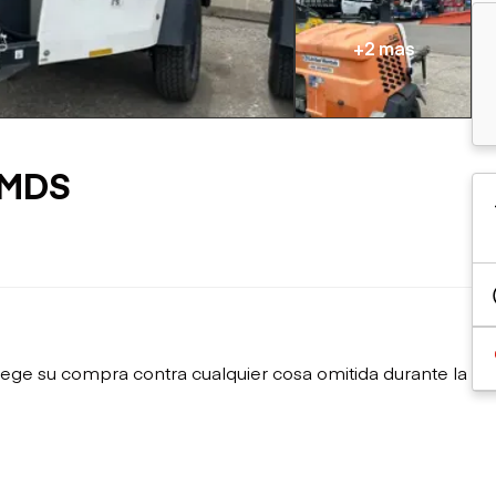
sobre orugas
Trailers
Excavadoras
Remolques volcados
+2 mas
Motoniveladoras
Remolques de
Minicargadoras
plataforma
Omitir cargadores
Remolques de troncos
Raspadores
Cargadoras de ruedas
SMDS
ege su compra contra cualquier cosa omitida durante la